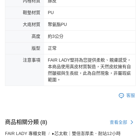
內裡材質
豚皮
鞋墊材質
PU
大底材質
聚氨酯PU
高度
約3公分
版型
正常
注意事項
FAIR LADY堅持為您提供柔軟、親膚感受，
本商品使用真皮材質製造，天然皮紋擁有自
然皺褶與生長紋，此為自然現象，非屬瑕疵
範圍。
客服
商品相關分類 (8)
查看全部
FAIR LADY 專櫃女鞋
▸芯太軟｜雙倍澎厚柔．耐站12小時