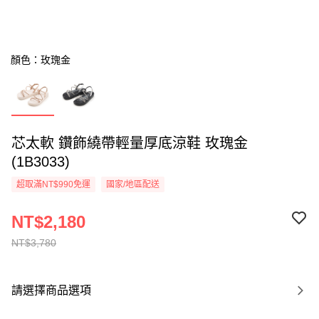
顏色：玫瑰金
芯太軟 鑽飾繞帶輕量厚底涼鞋 玫瑰金
(1B3033)
超取滿NT$990免運
國家/地區配送
NT$2,180
NT$3,780
請選擇商品選項