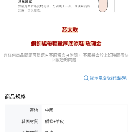
芯太軟
鑽飾繞帶輕量厚底涼鞋
玫瑰金
可點選►客服留言
◄詢問， 客服
將會於上班時間盡快
有任何商品問題
回覆您的問題。
顯示電腦版詳細說明
商品規格
產地
中國
鞋面材質
鑽條+羊皮