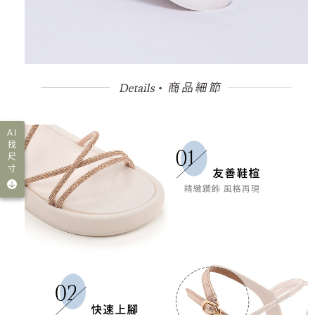
AI
找
尺
寸