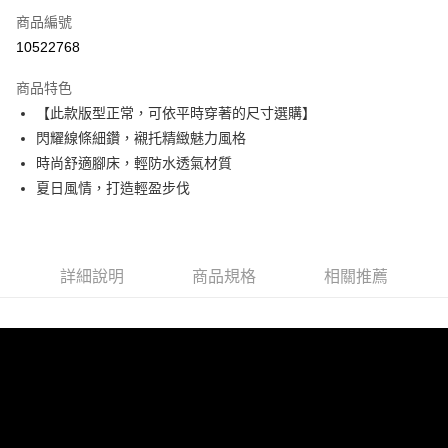
6 期 0 利率 每期
NT$363
21家銀行
合作金庫商業銀行
第一商業銀行
商品編號
華南商業銀行
彰化商業銀行
合作金庫商業銀行
第一商業銀行
10522768
超商取貨付款
上海商業儲蓄銀行
台北富邦商業銀行
華南商業銀行
彰化商業銀行
國泰世華商業銀行
兆豐國際商業銀行
LINE Pay
上海商業儲蓄銀行
台北富邦商業銀行
商品特色
臺灣中小企業銀行
台中商業銀行
國泰世華商業銀行
兆豐國際商業銀行
【此款版型正常，可依平時穿著的尺寸選購】
匯豐（台灣）商業銀行
華泰商業銀行
Apple Pay
臺灣中小企業銀行
台中商業銀行
閃耀線條細鑽，襯托精緻魅力風格
聯邦商業銀行
遠東國際商業銀行
匯豐（台灣）商業銀行
華泰商業銀行
街口支付
元大商業銀行
永豐商業銀行
時尚舒適腳床，輕防水透氣材質
聯邦商業銀行
遠東國際商業銀行
玉山商業銀行
星展（台灣）商業銀行
夏日風情，打造輕盈步伐
元大商業銀行
永豐商業銀行
悠遊付
台新國際商業銀行
中國信託商業銀行
玉山商業銀行
星展（台灣）商業銀行
台灣樂天信用卡公司
台新國際商業銀行
中國信託商業銀行
AFTEE先享後付
台灣樂天信用卡公司
相關說明
詳細說明
商品規格
相關推薦
【關於「AFTEE先享後付」】
ATM付款
AFTEE先享後付是「在收到商品之後才付款」的支付方式。 讓您購物簡單
便利好安心！
１．簡單：不需註冊會員、不需綁卡、不需儲值。
運送方式
２．便利：只要手機號碼，簡訊認證，即可結帳。
３．安心：先確認商品／服務後，再付款。
全家取貨付款
每筆NT$60，滿NT$990(含以上)免運費
【「AFTEE先享後付」結帳流程】
１．於結帳方式選擇「AFTEE先享後付」後，將跳轉至「AFTEE先享後付」
付款後全家取貨
結帳頁面，進行簡訊認證並確認金額後，即可完成結帳。