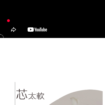
２．訂單成立數日內，您將收到繳費通知簡訊。
每筆NT$60，滿NT$990(含以上)免運費
３．收到繳費通知簡訊後14天內，點擊此簡訊中的連結，可透過四大超商／
ATM／網路銀行／等多元方式進行付款，方視為交易完成。
7-11取貨付款
※ 請注意：結帳手續完成當下不需立刻繳費，但若您需要取消訂單，請聯絡
每筆NT$90
購買商品的店家。未經商家同意取消之訂單仍視為有效，需透過AFTEE先享
後付繳納相關費用。
付款後7-11取貨
※ 交易是否成功請以「AFTEE先享後付 」之結帳頁面顯示為準，若有關於
是否繳費成功／繳費後需取消欲退款等相關疑問，請聯繫「AFTEE先享後付
每筆NT$90
客戶支援中心」
https://netprotections.freshdesk.com/support/home
黑貓宅配
【注意事項】
１．透過由恩沛科技股份有限公司提供之「AFTEE先享後付」服務完成之交
每筆NT$90，滿NT$999(含以上)免運費
易，需依本服務之必要範圍內提供個人資料，並將交易相關給付款項請求債
權轉讓予恩沛科技股份有限公司。
海外宅配
查看運費
２．關於個人資料處理事宜，請瀏覽以下網址：
https://aftee.tw/terms/#terms3
３．未成年的使用者請事先徵得法定代理人或監護人之同意方可使用
「AFTEE先享後付」，若未經同意申辦者引起之損失，本公司不負相關責
任。
４．使用「AFTEE先享後付」時，將依據個別帳號之用戶狀況，依本公司即
時審查核予不同之上限額度；若仍有額度不足之情形，本公司將視審查結果
請求用戶進行身份認證。
５．嚴禁一人註冊多個帳號或使用他人資訊註冊。若發現惡意使用之情形，
恩沛科技股份有限公司將有權停止該用戶之使用額度並採取法律行動。