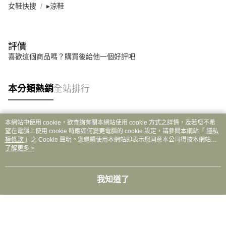
女鞋快搜
▸涼鞋
評價
喜歡這個商品嗎？購買後給他一個好評吧
本分類熱銷
全站排行
本網站中使用 cookie，欲查詢有關本網站使用 cookie 方式之詳情，及若您不希
熱門標籤
望在電腦上使用 cookie 時應如何變更電腦的 cookie 設定，請參閱本網站「
隱私
權條款
」之 Cookie 聲明。您繼續使用本網站即表示您同意本公司得按本網站使
用條款之 Cookie 聲明使用 cookie。
了解更多 >
我知道了