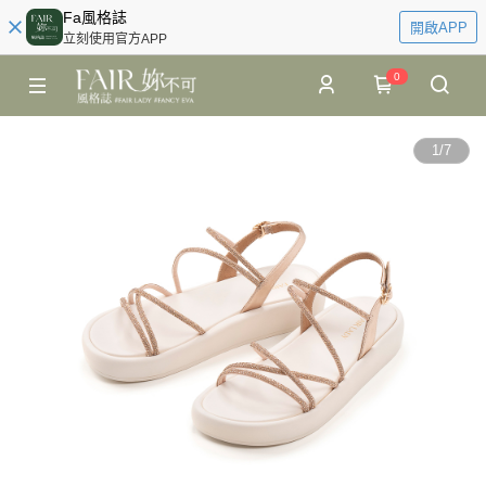
Fa風格誌
開啟APP
立刻使用官方APP
0
1
/
7