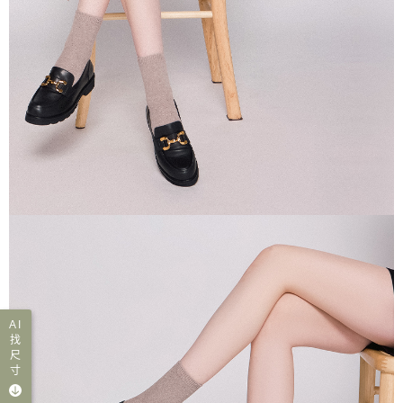
AI
找
尺
寸