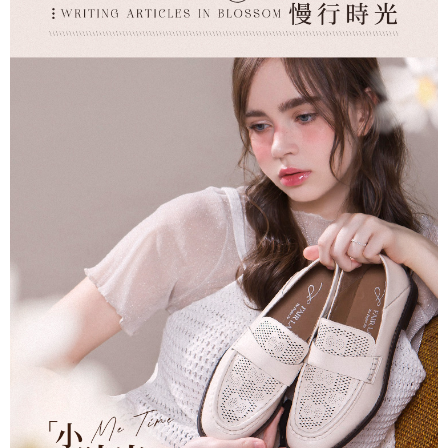
３．收到繳費通知簡訊後14天內，點擊此簡訊中的連結，可透過四大超商／
ATM／網路銀行／等多元方式進行付款，方視為交易完成。
7-11取貨付款
※ 請注意：結帳手續完成當下不需立刻繳費，但若您需要取消訂單，請聯絡
每筆NT$90
購買商品的店家。未經商家同意取消之訂單仍視為有效，需透過AFTEE先享
後付繳納相關費用。
付款後7-11取貨
※ 交易是否成功請以「AFTEE先享後付 」之結帳頁面顯示為準，若有關於
是否繳費成功／繳費後需取消欲退款等相關疑問，請聯繫「AFTEE先享後付
每筆NT$90
客戶支援中心」
https://netprotections.freshdesk.com/support/home
黑貓宅配
【注意事項】
１．透過由恩沛科技股份有限公司提供之「AFTEE先享後付」服務完成之交
每筆NT$90，滿NT$999(含以上)免運費
易，需依本服務之必要範圍內提供個人資料，並將交易相關給付款項請求債
權轉讓予恩沛科技股份有限公司。
海外宅配
查看運費
２．關於個人資料處理事宜，請瀏覽以下網址：
https://aftee.tw/terms/#terms3
３．未成年的使用者請事先徵得法定代理人或監護人之同意方可使用
「AFTEE先享後付」，若未經同意申辦者引起之損失，本公司不負相關責
任。
４．使用「AFTEE先享後付」時，將依據個別帳號之用戶狀況，依本公司即
時審查核予不同之上限額度；若仍有額度不足之情形，本公司將視審查結果
請求用戶進行身份認證。
５．嚴禁一人註冊多個帳號或使用他人資訊註冊。若發現惡意使用之情形，
恩沛科技股份有限公司將有權停止該用戶之使用額度並採取法律行動。