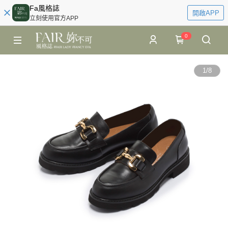
Fa風格誌
開啟APP
立刻使用官方APP
0
1
/
8