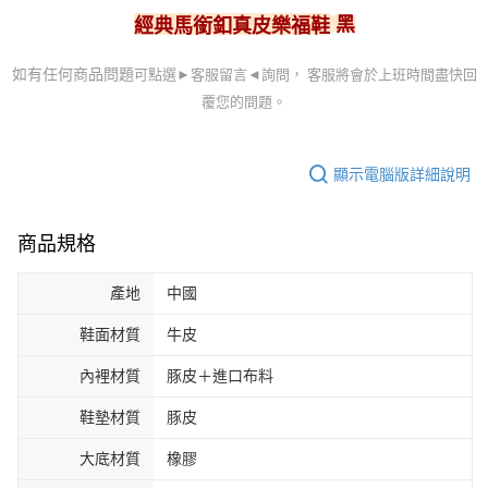
黑
經典馬銜釦真皮樂福鞋
可點選►客服留言
◄詢問， 客服
將會於上班時間盡快回
如有任何商品問題
覆您的問題。
顯示電腦版詳細說明
商品規格
產地
中國
鞋面材質
牛皮
內裡材質
豚皮＋進口布料
鞋墊材質
豚皮
大底材質
橡膠