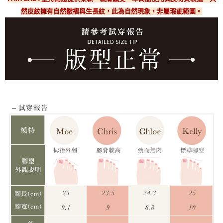
然皮紋擁有自然皺褶與生長紋，此為自然現象，非屬瑕疵範圍。