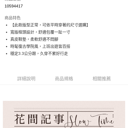
華南商業銀行
彰化商業銀行
合作金庫商業銀行
第一商業銀行
10594417
超商取貨付款
上海商業儲蓄銀行
台北富邦商業銀行
華南商業銀行
彰化商業銀行
國泰世華商業銀行
兆豐國際商業銀行
LINE Pay
上海商業儲蓄銀行
台北富邦商業銀行
商品特色
臺灣中小企業銀行
台中商業銀行
國泰世華商業銀行
兆豐國際商業銀行
【此款版型正常，可依平時穿著的尺寸選購】
匯豐（台灣）商業銀行
華泰商業銀行
Apple Pay
臺灣中小企業銀行
台中商業銀行
寬版楦頭設計，舒適包覆一趾一寸
聯邦商業銀行
遠東國際商業銀行
匯豐（台灣）商業銀行
華泰商業銀行
街口支付
元大商業銀行
永豐商業銀行
真皮鞋墊，柔軟舒適不悶腳
聯邦商業銀行
遠東國際商業銀行
玉山商業銀行
星展（台灣）商業銀行
時髦復古學院風，上班出遊皆百搭
元大商業銀行
永豐商業銀行
悠遊付
台新國際商業銀行
中國信託商業銀行
玉山商業銀行
星展（台灣）商業銀行
穩定3.3公分跟，久穿不累好行走
台灣樂天信用卡公司
台新國際商業銀行
中國信託商業銀行
AFTEE先享後付
台灣樂天信用卡公司
相關說明
【關於「AFTEE先享後付」】
ATM付款
AFTEE先享後付是「在收到商品之後才付款」的支付方式。 讓您購物簡單
詳細說明
商品規格
相關推薦
便利好安心！
１．簡單：不需註冊會員、不需綁卡、不需儲值。
運送方式
２．便利：只要手機號碼，簡訊認證，即可結帳。
３．安心：先確認商品／服務後，再付款。
全家取貨付款
每筆NT$60，滿NT$990(含以上)免運費
【「AFTEE先享後付」結帳流程】
１．於結帳方式選擇「AFTEE先享後付」後，將跳轉至「AFTEE先享後付」
付款後全家取貨
結帳頁面，進行簡訊認證並確認金額後，即可完成結帳。
２．訂單成立數日內，您將收到繳費通知簡訊。
每筆NT$60，滿NT$990(含以上)免運費