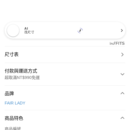
AI
找尺寸
尺寸表
付款與運送方式
超取滿NT$990免運
付款方式
品牌
信用卡一次付款
FAIR LADY
信用卡分期付款
3 期 0 利率 每期
NT$993
21家銀行
商品特色
6 期 0 利率 每期
NT$496
21家銀行
合作金庫商業銀行
第一商業銀行
商品編號