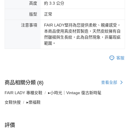
高度
約 3.3 公分
版型
正常
注意事項
FAIR LADY堅持為您提供柔軟、親膚感受，
本商品使用真皮材質製造，天然皮紋擁有自
然皺褶與生長紋，此為自然現象，非屬瑕疵
範圍。
客服
商品相關分類 (8)
查看全部
FAIR LADY 專櫃女鞋
▸小時光｜Vintage 復古新時髦
女鞋快搜
▸樂福鞋
評價