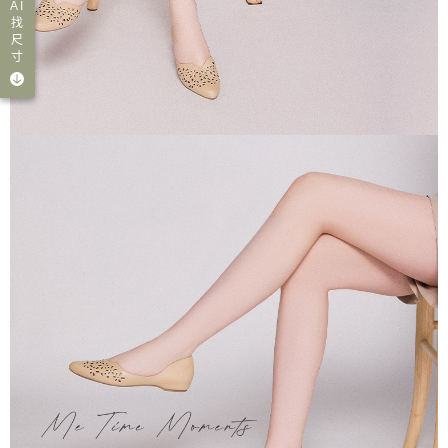
AI
找
尺
寸