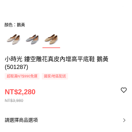
顏色：鵝黃
小時光 鏤空雕花真皮內增高平底鞋 鵝黃
(501287)
超取滿NT$990免運
國家/地區配送
NT$2,280
NT$3,980
請選擇商品選項