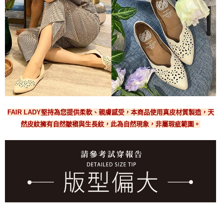
FAIR LADY堅持為您提供柔軟、親膚感受，本商品使用真皮材質製造，天
然皮紋擁有自然皺褶與生長紋，此為自然現象，非屬瑕疵範圍。