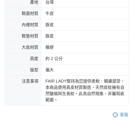
產地
台灣
鞋面材質
牛皮
內裡材質
豚皮
鞋墊材質
豚皮
大底材質
橡膠
高度
約 2 公分
版型
偏大
注意事項
FAIR LADY堅持為您提供柔軟、親膚感受，
本商品使用真皮材質製造，天然皮紋擁有自
然皺褶與生長紋，此為自然現象，非屬瑕疵
範圍。
客服