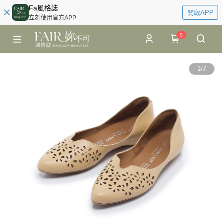
Fa風格誌
開啟APP
立刻使用官方APP
0
1
/
7