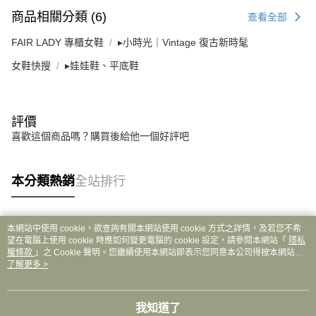
商品相關分類 (6)
查看全部
FAIR LADY 專櫃女鞋
▸小時光｜Vintage 復古新時髦
女鞋快搜
▸娃娃鞋、平底鞋
評價
喜歡這個商品嗎？購買後給他一個好評吧
本分類熱銷
全站排行
本網站中使用 cookie，欲查詢有關本網站使用 cookie 方式之詳情，及若您不希
熱門標籤
望在電腦上使用 cookie 時應如何變更電腦的 cookie 設定，請參閱本網站「
隱私
權條款
」之 Cookie 聲明。您繼續使用本網站即表示您同意本公司得按本網站使
用條款之 Cookie 聲明使用 cookie。
了解更多 >
我知道了