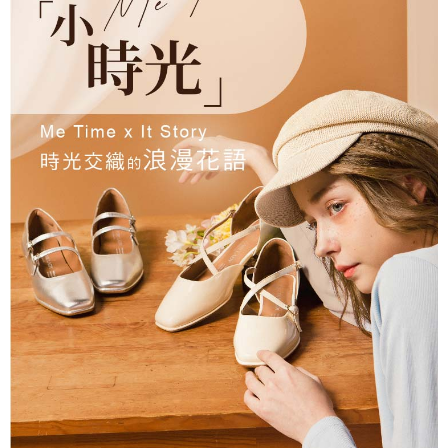
２．訂單成立數日內，您將收到繳費通知簡訊。
每筆NT$60，滿NT$990(含以上)免運費
３．收到繳費通知簡訊後14天內，點擊此簡訊中的連結，可透過四大超商／
ATM／網路銀行／等多元方式進行付款，方視為交易完成。
7-11取貨付款
※ 請注意：結帳手續完成當下不需立刻繳費，但若您需要取消訂單，請聯絡
每筆NT$90
購買商品的店家。未經商家同意取消之訂單仍視為有效，需透過AFTEE先享
後付繳納相關費用。
付款後7-11取貨
※ 交易是否成功請以「AFTEE先享後付 」之結帳頁面顯示為準，若有關於
是否繳費成功／繳費後需取消欲退款等相關疑問，請聯繫「AFTEE先享後付
每筆NT$90
客戶支援中心」
https://netprotections.freshdesk.com/support/home
黑貓宅配
【注意事項】
１．透過由恩沛科技股份有限公司提供之「AFTEE先享後付」服務完成之交
每筆NT$90，滿NT$999(含以上)免運費
易，需依本服務之必要範圍內提供個人資料，並將交易相關給付款項請求債
權轉讓予恩沛科技股份有限公司。
海外宅配
查看運費
２．關於個人資料處理事宜，請瀏覽以下網址：
https://aftee.tw/terms/#terms3
３．未成年的使用者請事先徵得法定代理人或監護人之同意方可使用
「AFTEE先享後付」，若未經同意申辦者引起之損失，本公司不負相關責
任。
４．使用「AFTEE先享後付」時，將依據個別帳號之用戶狀況，依本公司即
時審查核予不同之上限額度；若仍有額度不足之情形，本公司將視審查結果
請求用戶進行身份認證。
５．嚴禁一人註冊多個帳號或使用他人資訊註冊。若發現惡意使用之情形，
恩沛科技股份有限公司將有權停止該用戶之使用額度並採取法律行動。