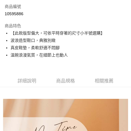
6 期 0 利率 每期
NT$380
21家銀行
合作金庫商業銀行
第一商業銀行
商品編號
華南商業銀行
彰化商業銀行
合作金庫商業銀行
第一商業銀行
10595886
超商取貨付款
上海商業儲蓄銀行
台北富邦商業銀行
華南商業銀行
彰化商業銀行
國泰世華商業銀行
兆豐國際商業銀行
LINE Pay
上海商業儲蓄銀行
台北富邦商業銀行
商品特色
臺灣中小企業銀行
台中商業銀行
國泰世華商業銀行
兆豐國際商業銀行
【此款版型偏大，可依平時穿著的尺寸小半號選購】
匯豐（台灣）商業銀行
華泰商業銀行
Apple Pay
臺灣中小企業銀行
台中商業銀行
波浪造型鞋口，典雅別緻
聯邦商業銀行
遠東國際商業銀行
匯豐（台灣）商業銀行
華泰商業銀行
街口支付
元大商業銀行
永豐商業銀行
真皮鞋墊，柔軟舒適不悶腳
聯邦商業銀行
遠東國際商業銀行
玉山商業銀行
星展（台灣）商業銀行
溫婉浪漫氣質，在細節上也動人
元大商業銀行
永豐商業銀行
悠遊付
台新國際商業銀行
中國信託商業銀行
玉山商業銀行
星展（台灣）商業銀行
台灣樂天信用卡公司
台新國際商業銀行
中國信託商業銀行
AFTEE先享後付
台灣樂天信用卡公司
相關說明
詳細說明
商品規格
相關推薦
【關於「AFTEE先享後付」】
ATM付款
AFTEE先享後付是「在收到商品之後才付款」的支付方式。 讓您購物簡單
便利好安心！
１．簡單：不需註冊會員、不需綁卡、不需儲值。
運送方式
２．便利：只要手機號碼，簡訊認證，即可結帳。
３．安心：先確認商品／服務後，再付款。
全家取貨付款
每筆NT$60，滿NT$990(含以上)免運費
【「AFTEE先享後付」結帳流程】
１．於結帳方式選擇「AFTEE先享後付」後，將跳轉至「AFTEE先享後付」
付款後全家取貨
結帳頁面，進行簡訊認證並確認金額後，即可完成結帳。