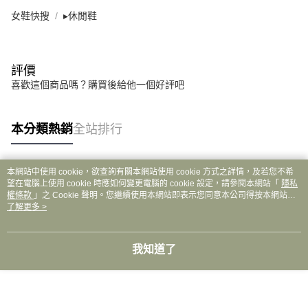
女鞋快搜
▸休閒鞋
評價
喜歡這個商品嗎？購買後給他一個好評吧
本分類熱銷
全站排行
本網站中使用 cookie，欲查詢有關本網站使用 cookie 方式之詳情，及若您不希
熱門標籤
望在電腦上使用 cookie 時應如何變更電腦的 cookie 設定，請參閱本網站「
隱私
權條款
」之 Cookie 聲明。您繼續使用本網站即表示您同意本公司得按本網站使
用條款之 Cookie 聲明使用 cookie。
了解更多 >
我知道了