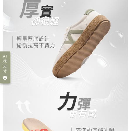
AI
找
尺
寸