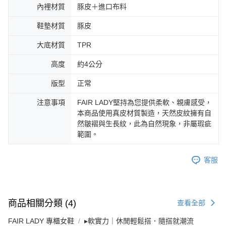
內裡材質
豚皮＋進口布料
鞋墊材質
豚皮
大底材質
TPR
高度
約4公分
版型
正常
注意事項
FAIR LADY堅持為您提供柔軟、親膚感受，
本商品使用真皮材質製造，天然皮紋擁有自
然皺褶與生長紋，此為自然現象，非屬瑕疵
範圍。
客服
商品相關分類 (4)
查看全部
FAIR LADY 專櫃女鞋
▸軟實力｜休閒輕鬆搭．隨搭就潮流