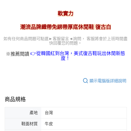
軟實力
潮流品牌織帶免綁帶厚底休閒鞋
復古白
可點選►客服留言
◄詢問， 客服
將會於上班時間盡
如有任何商品問題
快回覆您的問題。
👉從韓國紅到台灣，美式復古鞋玩出休閒新態
※推薦閱讀
度！
顯示電腦版詳細說明
商品規格
產地
台灣
鞋面材質
牛皮