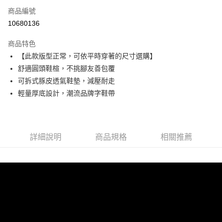
6 期 0 利率 每期
NT$396
21家銀行
合作金庫商業銀行
第一商業銀行
商品編號
華南商業銀行
彰化商業銀行
合作金庫商業銀行
第一商業銀行
10680136
超商取貨付款
上海商業儲蓄銀行
台北富邦商業銀行
華南商業銀行
彰化商業銀行
國泰世華商業銀行
兆豐國際商業銀行
LINE Pay
上海商業儲蓄銀行
台北富邦商業銀行
商品特色
臺灣中小企業銀行
台中商業銀行
國泰世華商業銀行
兆豐國際商業銀行
【此款版型正常，可依平時穿著的尺寸選購】
匯豐（台灣）商業銀行
華泰商業銀行
Apple Pay
臺灣中小企業銀行
台中商業銀行
舒適圓頭鞋楦，不挑腳友善包覆
聯邦商業銀行
遠東國際商業銀行
匯豐（台灣）商業銀行
華泰商業銀行
街口支付
元大商業銀行
永豐商業銀行
可拆式豚皮透氣鞋墊，減壓耐走
聯邦商業銀行
遠東國際商業銀行
玉山商業銀行
星展（台灣）商業銀行
輕量厚底設計，潮流品牌字鞋帶
元大商業銀行
永豐商業銀行
悠遊付
台新國際商業銀行
中國信託商業銀行
玉山商業銀行
星展（台灣）商業銀行
台灣樂天信用卡公司
台新國際商業銀行
中國信託商業銀行
AFTEE先享後付
台灣樂天信用卡公司
相關說明
詳細說明
商品規格
相關推薦
【關於「AFTEE先享後付」】
ATM付款
AFTEE先享後付是「在收到商品之後才付款」的支付方式。 讓您購物簡單
便利好安心！
１．簡單：不需註冊會員、不需綁卡、不需儲值。
運送方式
２．便利：只要手機號碼，簡訊認證，即可結帳。
３．安心：先確認商品／服務後，再付款。
全家取貨付款
每筆NT$60，滿NT$990(含以上)免運費
【「AFTEE先享後付」結帳流程】
１．於結帳方式選擇「AFTEE先享後付」後，將跳轉至「AFTEE先享後付」
付款後全家取貨
結帳頁面，進行簡訊認證並確認金額後，即可完成結帳。