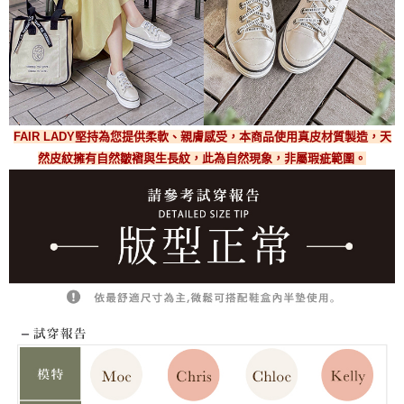
FAIR LADY堅持為您提供柔軟、親膚感受，本商品使用真皮材質製造，天
然皮紋擁有自然皺褶與生長紋，此為自然現象，非屬瑕疵範圍。