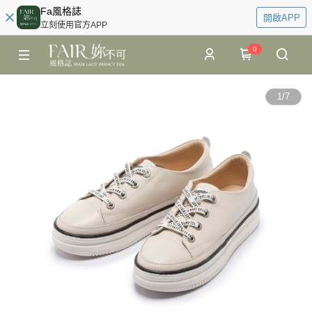
Fa風格誌
開啟APP
立刻使用官方APP
0
1
/
7