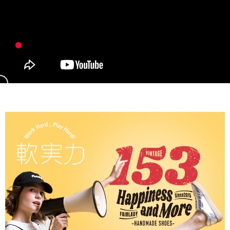
２．訂單成立數日內，您將收到繳費通知簡訊。
每筆NT$60，滿NT$990(含以上)免運費
３．收到繳費通知簡訊後14天內，點擊此簡訊中的連結，可透過四大超商／
ATM／網路銀行／等多元方式進行付款，方視為交易完成。
7-11取貨付款
※ 請注意：結帳手續完成當下不需立刻繳費，但若您需要取消訂單，請聯絡
每筆NT$90
購買商品的店家。未經商家同意取消之訂單仍視為有效，需透過AFTEE先享
後付繳納相關費用。
付款後7-11取貨
※ 交易是否成功請以「AFTEE先享後付 」之結帳頁面顯示為準，若有關於
是否繳費成功／繳費後需取消欲退款等相關疑問，請聯繫「AFTEE先享後付
每筆NT$90
客戶支援中心」
https://netprotections.freshdesk.com/support/home
黑貓宅配
【注意事項】
１．透過由恩沛科技股份有限公司提供之「AFTEE先享後付」服務完成之交
每筆NT$90，滿NT$999(含以上)免運費
易，需依本服務之必要範圍內提供個人資料，並將交易相關給付款項請求債
權轉讓予恩沛科技股份有限公司。
海外宅配
查看運費
２．關於個人資料處理事宜，請瀏覽以下網址：
https://aftee.tw/terms/#terms3
３．未成年的使用者請事先徵得法定代理人或監護人之同意方可使用
「AFTEE先享後付」，若未經同意申辦者引起之損失，本公司不負相關責
任。
４．使用「AFTEE先享後付」時，將依據個別帳號之用戶狀況，依本公司即
時審查核予不同之上限額度；若仍有額度不足之情形，本公司將視審查結果
請求用戶進行身份認證。
５．嚴禁一人註冊多個帳號或使用他人資訊註冊。若發現惡意使用之情形，
恩沛科技股份有限公司將有權停止該用戶之使用額度並採取法律行動。