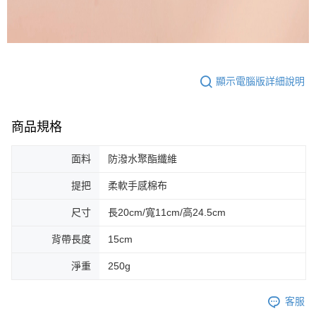
顯示電腦版詳細說明
商品規格
面料
防潑水聚酯纖維
提把
柔軟手感棉布
尺寸
長20cm/寬11cm/高24.5cm
背帶長度
15cm
淨重
250g
客服