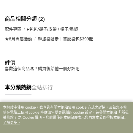
商品相關分類 (2)
配件專區
▸包包/襪子/皮帶 / 帽子/墨鏡
★8月專屬活動
輕旅袋著走｜質感袋包$399起
評價
喜歡這個商品嗎？購買後給他一個好評吧
本分類熱銷
全站排行
本網站中使用 cookie，欲查詢有關本網站使用 cookie 方式之詳情，及若您不希
熱門標籤
望在電腦上使用 cookie 時應如何變更電腦的 cookie 設定，請參閱本網站「
隱私
權條款
」之 Cookie 聲明。您繼續使用本網站即表示您同意本公司得按本網站使
用條款之 Cookie 聲明使用 cookie。
了解更多 >