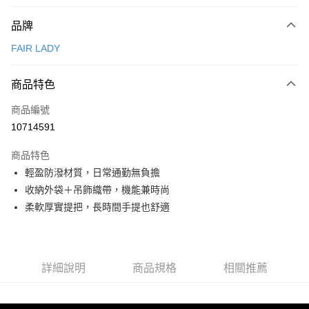
付款方式
品牌
信用卡一次付款
FAIR LADY
信用卡分期付款
3 期 0 利率 每期
NT$326
21家銀行
商品特色
6 期 0 利率 每期
NT$163
21家銀行
合作金庫商業銀行
第一商業銀行
商品編號
華南商業銀行
彰化商業銀行
合作金庫商業銀行
第一商業銀行
10714591
超商取貨付款
上海商業儲蓄銀行
台北富邦商業銀行
華南商業銀行
彰化商業銀行
國泰世華商業銀行
兆豐國際商業銀行
LINE Pay
上海商業儲蓄銀行
台北富邦商業銀行
商品特色
臺灣中小企業銀行
台中商業銀行
國泰世華商業銀行
兆豐國際商業銀行
輕盈防潑材質，日常通勤無負擔
匯豐（台灣）商業銀行
華泰商業銀行
Apple Pay
臺灣中小企業銀行
台中商業銀行
收納外袋＋吊飾織帶，機能兼時尚
聯邦商業銀行
遠東國際商業銀行
匯豐（台灣）商業銀行
華泰商業銀行
街口支付
元大商業銀行
永豐商業銀行
柔軟厚實提把，長時間手提也舒適
聯邦商業銀行
遠東國際商業銀行
玉山商業銀行
星展（台灣）商業銀行
元大商業銀行
永豐商業銀行
悠遊付
台新國際商業銀行
中國信託商業銀行
玉山商業銀行
星展（台灣）商業銀行
台灣樂天信用卡公司
台新國際商業銀行
中國信託商業銀行
AFTEE先享後付
詳細說明
商品規格
相關推薦
台灣樂天信用卡公司
相關說明
【關於「AFTEE先享後付」】
ATM付款
AFTEE先享後付是「在收到商品之後才付款」的支付方式。 讓您購物簡單