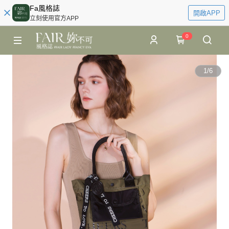
Fa風格誌
開啟APP
立刻使用官方APP
0
1
/
6