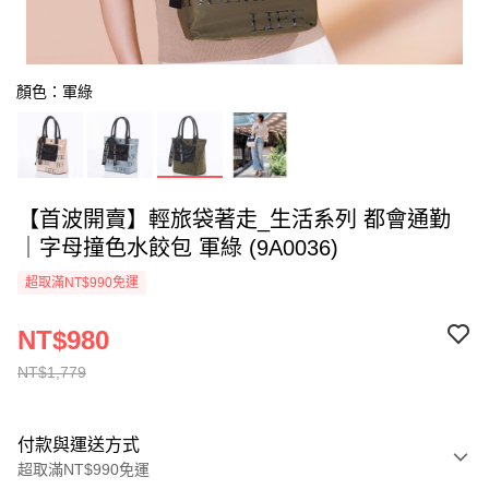
顏色：軍綠
【首波開賣】輕旅袋著走_生活系列 都會通勤
｜字母撞色水餃包 軍綠 (9A0036)
超取滿NT$990免運
NT$980
NT$1,779
付款與運送方式
超取滿NT$990免運