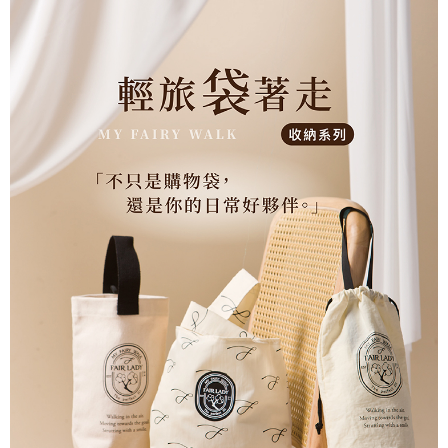
每筆NT$90，滿NT$999(含以上)免運費
易，需依本服務之必要範圍內提供個人資料，並將交易相關給付款項請求債
權轉讓予恩沛科技股份有限公司。
２．關於個人資料處理事宜，請瀏覽以下網址：
https://aftee.tw/terms/#terms3
３．未成年的使用者請事先徵得法定代理人或監護人之同意方可使用
「AFTEE先享後付」，若未經同意申辦者引起之損失，本公司不負相關責
任。
４．使用「AFTEE先享後付」時，將依據個別帳號之用戶狀況，依本公司即
時審查核予不同之上限額度；若仍有額度不足之情形，本公司將視審查結果
請求用戶進行身份認證。
５．嚴禁一人註冊多個帳號或使用他人資訊註冊。若發現惡意使用之情形，
恩沛科技股份有限公司將有權停止該用戶之使用額度並採取法律行動。