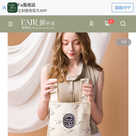
Fa風格誌
開啟APP
立刻使用官方APP
0
1
/
6