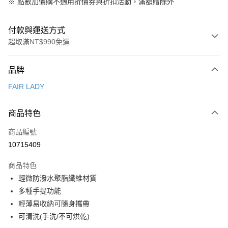
※
點數加價購不適用折價券與折扣活動，滿額贈除外
付款與運送方式
超取滿NT$990免運
付款方式
品牌
信用卡一次付款
FAIR LADY
信用卡分期付款
3 期 0 利率 每期
NT$133
21家銀行
商品特色
6 期 0 利率 每期
NT$66
21家銀行
合作金庫商業銀行
第一商業銀行
商品編號
華南商業銀行
彰化商業銀行
合作金庫商業銀行
第一商業銀行
10715409
超商取貨付款
上海商業儲蓄銀行
台北富邦商業銀行
華南商業銀行
彰化商業銀行
國泰世華商業銀行
兆豐國際商業銀行
LINE Pay
上海商業儲蓄銀行
台北富邦商業銀行
商品特色
臺灣中小企業銀行
台中商業銀行
國泰世華商業銀行
兆豐國際商業銀行
輕微防潑水聚脂纖維材質
匯豐（台灣）商業銀行
華泰商業銀行
Apple Pay
臺灣中小企業銀行
台中商業銀行
多種手提功能
聯邦商業銀行
遠東國際商業銀行
匯豐（台灣）商業銀行
華泰商業銀行
街口支付
元大商業銀行
永豐商業銀行
輕薄易收納可隨身攜帶
聯邦商業銀行
遠東國際商業銀行
玉山商業銀行
星展（台灣）商業銀行
可清洗(手洗/不可烘乾)
元大商業銀行
永豐商業銀行
悠遊付
台新國際商業銀行
中國信託商業銀行
玉山商業銀行
星展（台灣）商業銀行