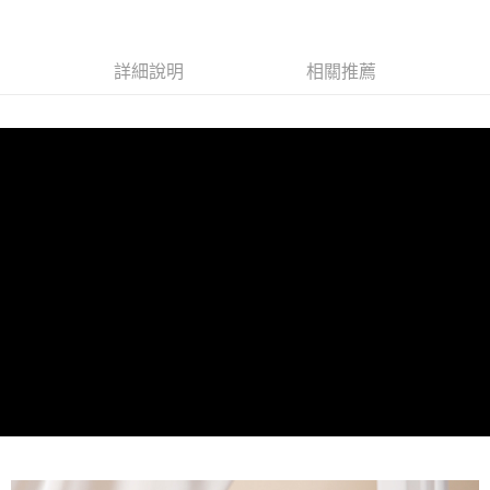
台灣樂天信用卡公司
台新國際商業銀行
中國信託商業銀行
AFTEE先享後付
台灣樂天信用卡公司
相關說明
詳細說明
相關推薦
【關於「AFTEE先享後付」】
ATM付款
AFTEE先享後付是「在收到商品之後才付款」的支付方式。 讓您購物簡單
便利好安心！
１．簡單：不需註冊會員、不需綁卡、不需儲值。
運送方式
２．便利：只要手機號碼，簡訊認證，即可結帳。
３．安心：先確認商品／服務後，再付款。
全家取貨付款
每筆NT$60，滿NT$990(含以上)免運費
【「AFTEE先享後付」結帳流程】
１．於結帳方式選擇「AFTEE先享後付」後，將跳轉至「AFTEE先享後付」
付款後全家取貨
結帳頁面，進行簡訊認證並確認金額後，即可完成結帳。
２．訂單成立數日內，您將收到繳費通知簡訊。
每筆NT$60，滿NT$990(含以上)免運費
３．收到繳費通知簡訊後14天內，點擊此簡訊中的連結，可透過四大超商／
ATM／網路銀行／等多元方式進行付款，方視為交易完成。
7-11取貨付款
※ 請注意：結帳手續完成當下不需立刻繳費，但若您需要取消訂單，請聯絡
每筆NT$90
購買商品的店家。未經商家同意取消之訂單仍視為有效，需透過AFTEE先享
後付繳納相關費用。
付款後7-11取貨
※ 交易是否成功請以「AFTEE先享後付 」之結帳頁面顯示為準，若有關於
是否繳費成功／繳費後需取消欲退款等相關疑問，請聯繫「AFTEE先享後付
每筆NT$90
客戶支援中心」
https://netprotections.freshdesk.com/support/home
黑貓宅配
【注意事項】
１．透過由恩沛科技股份有限公司提供之「AFTEE先享後付」服務完成之交