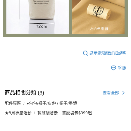
顯示電腦版詳細說明
客服
商品相關分類 (3)
查看全部
配件專區
▸包包/襪子/皮帶 / 帽子/墨鏡
★8月專屬活動
輕旅袋著走｜質感袋包$399起