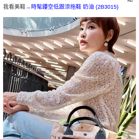
我看美鞋→
時髦鏤空低跟涼拖鞋 奶油 (2B3015)