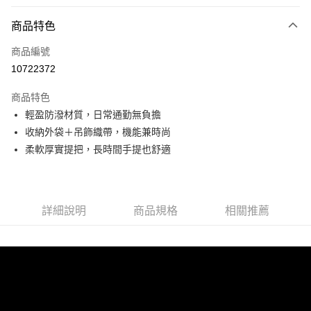
付款方式
商品特色
信用卡一次付款
商品編號
信用卡分期付款
10722372
3 期 0 利率 每期
NT$326
21家銀行
商品特色
6 期 0 利率 每期
NT$163
21家銀行
合作金庫商業銀行
第一商業銀行
輕盈防潑材質，日常通勤無負擔
華南商業銀行
彰化商業銀行
合作金庫商業銀行
第一商業銀行
超商取貨付款
收納外袋＋吊飾織帶，機能兼時尚
上海商業儲蓄銀行
台北富邦商業銀行
華南商業銀行
彰化商業銀行
國泰世華商業銀行
兆豐國際商業銀行
柔軟厚實提把，長時間手提也舒適
LINE Pay
上海商業儲蓄銀行
台北富邦商業銀行
臺灣中小企業銀行
台中商業銀行
國泰世華商業銀行
兆豐國際商業銀行
匯豐（台灣）商業銀行
華泰商業銀行
Apple Pay
臺灣中小企業銀行
台中商業銀行
聯邦商業銀行
遠東國際商業銀行
匯豐（台灣）商業銀行
華泰商業銀行
街口支付
元大商業銀行
永豐商業銀行
詳細說明
商品規格
相關推薦
聯邦商業銀行
遠東國際商業銀行
玉山商業銀行
星展（台灣）商業銀行
元大商業銀行
永豐商業銀行
悠遊付
台新國際商業銀行
中國信託商業銀行
玉山商業銀行
星展（台灣）商業銀行
台灣樂天信用卡公司
台新國際商業銀行
中國信託商業銀行
AFTEE先享後付
台灣樂天信用卡公司
相關說明
【關於「AFTEE先享後付」】
ATM付款
AFTEE先享後付是「在收到商品之後才付款」的支付方式。 讓您購物簡單