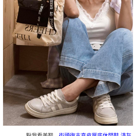
街頭復古真皮厚底休閒鞋 淺灰
點我看美鞋→