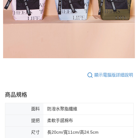
顯示電腦版詳細說明
商品規格
面料
防潑水聚脂纖維
提把
柔軟手感棉布
尺寸
長20cm/寬11cm/高24.5cm