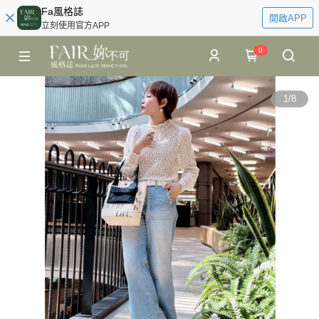
Fa風格誌
開啟APP
立刻使用官方APP
0
1
/
8