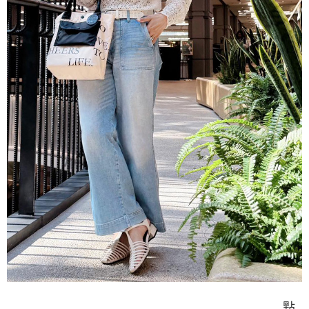
「AFTEE先享後付」，若未經同意申辦者引起之損失，本公司不負相關責
任。
４．使用「AFTEE先享後付」時，將依據個別帳號之用戶狀況，依本公司即
時審查核予不同之上限額度；若仍有額度不足之情形，本公司將視審查結果
請求用戶進行身份認證。
５．嚴禁一人註冊多個帳號或使用他人資訊註冊。若發現惡意使用之情形，
恩沛科技股份有限公司將有權停止該用戶之使用額度並採取法律行動。
點