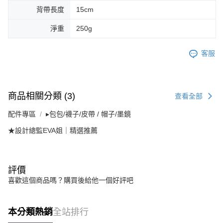
背帶長度
15cm
淨重
250g
客服
商品相關分類 (3)
查看全部
配件專區
▸包包/襪子/皮帶 / 帽子/墨鏡
★設計總監EVA姐｜精選推薦
評價
喜歡這個商品嗎？購買後給他一個好評吧
本分類熱銷
全站排行