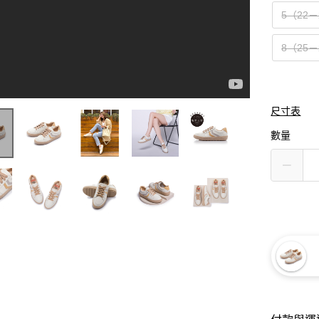
5（22－
8（25－
尺寸表
數量