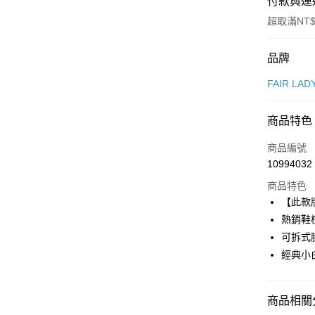
付款與運
超取滿NT$
付款方式
品牌
信用卡一
FAIR LAD
信用卡分
商品特色
3 期 
商品編號
6 期 
合作金
10994032
華南商
合作金
超商取貨
上海商
商品特色
華南商
國泰世
【此款
LINE Pay
上海商
臺灣中
熱銷鞋
國泰世
匯豐（
Apple Pay
臺灣中
可拆式
聯邦商
匯豐（
經典小
街口支付
元大商
聯邦商
玉山商
元大商
悠遊付
台新國
玉山商
商品相關分
台灣樂
台新國
AFTEE先