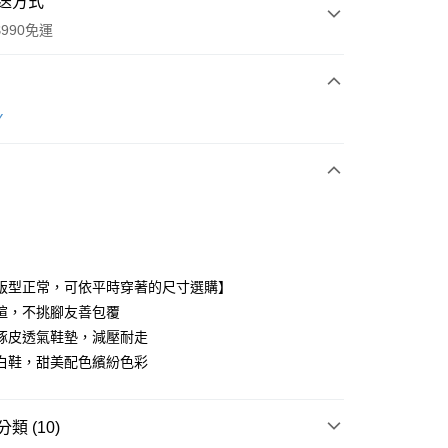
送方式
990免運
次付款
Y
期付款
0 利率 每期
NT$960
21家銀行
0 利率 每期
NT$480
21家銀行
庫商業銀行
第一商業銀行
業銀行
彰化商業銀行
庫商業銀行
第一商業銀行
付款
業儲蓄銀行
台北富邦商業銀行
業銀行
彰化商業銀行
華商業銀行
兆豐國際商業銀行
版型正常，可依平時穿著的尺寸選購】
業儲蓄銀行
台北富邦商業銀行
小企業銀行
台中商業銀行
楦，不挑腳友善包覆
華商業銀行
兆豐國際商業銀行
台灣）商業銀行
華泰商業銀行
小企業銀行
台中商業銀行
豚皮透氣鞋墊，減壓耐走
業銀行
遠東國際商業銀行
台灣）商業銀行
華泰商業銀行
白鞋，甜美配色繽紛色彩
業銀行
永豐商業銀行
業銀行
遠東國際商業銀行
業銀行
星展（台灣）商業銀行
業銀行
永豐商業銀行
際商業銀行
中國信託商業銀行
業銀行
星展（台灣）商業銀行
類 (10)
天信用卡公司
際商業銀行
中國信託商業銀行
享後付