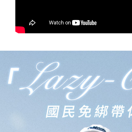
求債權轉
２．關於
海外宅配
https://aft
３．未成
「AFTE
任。
４．使用「
即時審查
結果請求
５．嚴禁
形，恩沛
動。