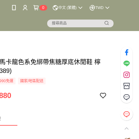
0
中文 (繁體)
TWD
 馬卡龍色系免綁帶焦糖厚底休閒鞋 檸
389)
990免運
國家/地區配送
880
檬