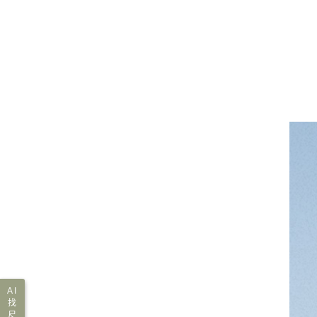
AI
找
尺