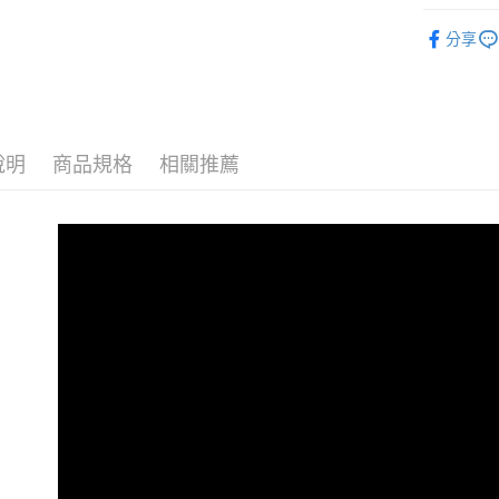
台灣樂
相關說明
FAIR LA
【關於「A
分享
ATM付款
女鞋快搜
AFTEE
便利好安
★熱門話
１．簡單
２．便利
運送方式
★KOL熱
３．安心
說明
商品規格
相關推薦
★熱門話
全家取貨
【「AFT
每筆NT$6
１．於結帳
★熱門話
付」結帳
付款後全
２．訂單
★熱門話
３．收到繳
每筆NT$6
★8月專屬
／ATM／
※ 請注意
7-11取貨
★熱門話
絡購買商品
先享後付
每筆NT$9
★8月專屬
※ 交易是
是否繳費成
付款後7-1
付客戶支
每筆NT$9
【注意事
黑貓宅配
１．透過由
交易，需
每筆NT$9