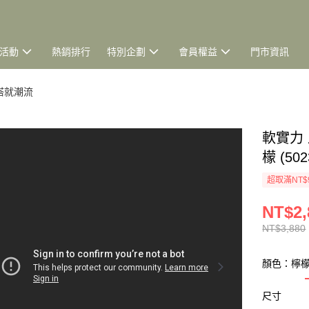
活動
熱銷排行
特別企劃
會員權益
門市資訊
搭就潮流
軟實力
檬 (502
超取滿NT$
NT$2,
NT$3,880
顏色：檸
尺寸