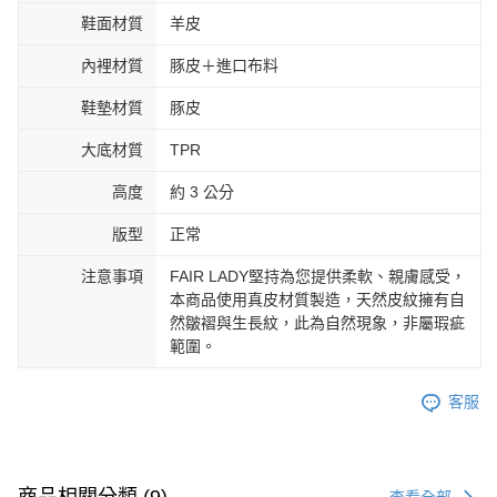
鞋面材質
羊皮
內裡材質
豚皮＋進口布料
鞋墊材質
豚皮
大底材質
TPR
高度
約 3 公分
版型
正常
注意事項
FAIR LADY堅持為您提供柔軟、親膚感受，
本商品使用真皮材質製造，天然皮紋擁有自
然皺褶與生長紋，此為自然現象，非屬瑕疵
範圍。
客服
查看全部