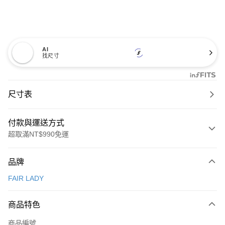
AI
找尺寸
尺寸表
付款與運送方式
超取滿NT$990免運
付款方式
品牌
信用卡一次付款
FAIR LADY
信用卡分期付款
3 期 0 利率 每期
NT$960
21家銀行
商品特色
6 期 0 利率 每期
NT$480
21家銀行
合作金庫商業銀行
第一商業銀行
商品編號