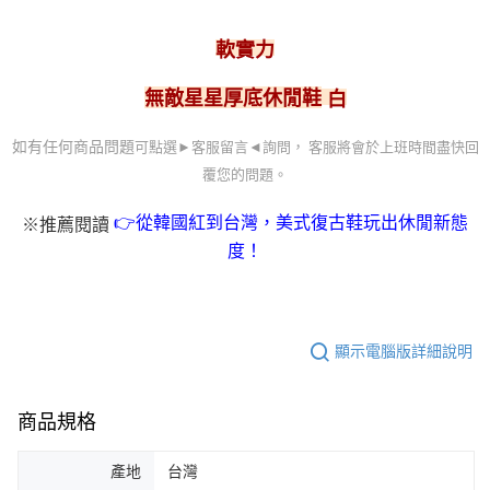
軟實力
白
無敵星星厚底休閒鞋
可點選►客服留言
◄詢問， 客服
將會於上班時間盡快回
如有任何商品問題
覆您的問題。
👉從韓國紅到台灣，美式復古鞋玩出休閒新態
※推薦閱讀
度！
顯示電腦版詳細說明
商品規格
產地
台灣