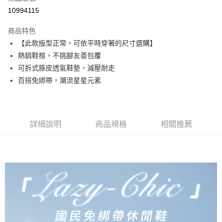
華南商業銀行
彰化商業銀行
合作金庫商業銀行
第一商業銀行
10994115
超商取貨付款
上海商業儲蓄銀行
台北富邦商業銀行
華南商業銀行
彰化商業銀行
國泰世華商業銀行
兆豐國際商業銀行
LINE Pay
上海商業儲蓄銀行
台北富邦商業銀行
商品特色
臺灣中小企業銀行
台中商業銀行
國泰世華商業銀行
兆豐國際商業銀行
【此款版型正常，可依平時穿著的尺寸選購】
匯豐（台灣）商業銀行
華泰商業銀行
Apple Pay
臺灣中小企業銀行
台中商業銀行
熱銷鞋楦，不挑腳友善包覆
聯邦商業銀行
遠東國際商業銀行
匯豐（台灣）商業銀行
華泰商業銀行
街口支付
元大商業銀行
永豐商業銀行
可拆式豚皮透氣鞋墊，減壓耐走
聯邦商業銀行
遠東國際商業銀行
玉山商業銀行
星展（台灣）商業銀行
百搭免綁帶，潮流星星元素
元大商業銀行
永豐商業銀行
悠遊付
台新國際商業銀行
中國信託商業銀行
玉山商業銀行
星展（台灣）商業銀行
台灣樂天信用卡公司
台新國際商業銀行
中國信託商業銀行
AFTEE先享後付
台灣樂天信用卡公司
相關說明
詳細說明
商品規格
相關推薦
【關於「AFTEE先享後付」】
ATM付款
AFTEE先享後付是「在收到商品之後才付款」的支付方式。 讓您購物簡單
便利好安心！
１．簡單：不需註冊會員、不需綁卡、不需儲值。
運送方式
２．便利：只要手機號碼，簡訊認證，即可結帳。
３．安心：先確認商品／服務後，再付款。
全家取貨付款
每筆NT$60，滿NT$990(含以上)免運費
【「AFTEE先享後付」結帳流程】
１．於結帳方式選擇「AFTEE先享後付」後，將跳轉至「AFTEE先享後付」
付款後全家取貨
結帳頁面，進行簡訊認證並確認金額後，即可完成結帳。
２．訂單成立數日內，您將收到繳費通知簡訊。
每筆NT$60，滿NT$990(含以上)免運費