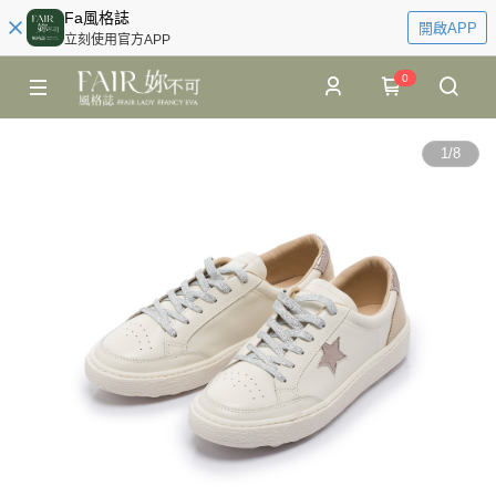
Fa風格誌
開啟APP
立刻使用官方APP
0
1
/
8