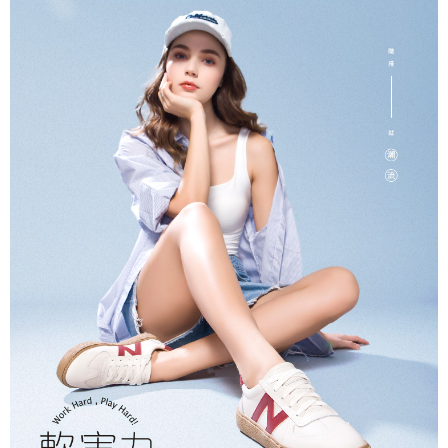
３．收到繳費通知簡訊後14天內，點擊此簡訊中的連結，可透過四大超商／
ATM／網路銀行／等多元方式進行付款，方視為交易完成。
7-11取貨付款
※ 請注意：結帳手續完成當下不需立刻繳費，但若您需要取消訂單，請聯絡
每筆NT$90
購買商品的店家。未經商家同意取消之訂單仍視為有效，需透過AFTEE先享
後付繳納相關費用。
付款後7-11取貨
※ 交易是否成功請以「AFTEE先享後付 」之結帳頁面顯示為準，若有關於
是否繳費成功／繳費後需取消欲退款等相關疑問，請聯繫「AFTEE先享後付
每筆NT$90
客戶支援中心」
https://netprotections.freshdesk.com/support/home
黑貓宅配
【注意事項】
１．透過由恩沛科技股份有限公司提供之「AFTEE先享後付」服務完成之交
每筆NT$90，滿NT$999(含以上)免運費
易，需依本服務之必要範圍內提供個人資料，並將交易相關給付款項請求債
權轉讓予恩沛科技股份有限公司。
海外宅配
查看運費
２．關於個人資料處理事宜，請瀏覽以下網址：
https://aftee.tw/terms/#terms3
３．未成年的使用者請事先徵得法定代理人或監護人之同意方可使用
「AFTEE先享後付」，若未經同意申辦者引起之損失，本公司不負相關責
任。
４．使用「AFTEE先享後付」時，將依據個別帳號之用戶狀況，依本公司即
時審查核予不同之上限額度；若仍有額度不足之情形，本公司將視審查結果
請求用戶進行身份認證。
５．嚴禁一人註冊多個帳號或使用他人資訊註冊。若發現惡意使用之情形，
恩沛科技股份有限公司將有權停止該用戶之使用額度並採取法律行動。