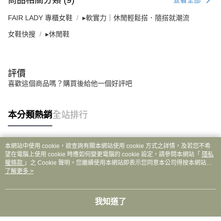
商品相關分類 (9)
FAIR LADY 專櫃女鞋
▸軟實力｜休閒輕鬆搭．隨搭就潮流
女鞋快搜
▸休閒鞋
評價
喜歡這個商品嗎？購買後給他一個好評吧
本分類熱銷
全站排行
本網站中使用 cookie，欲查詢有關本網站使用 cookie 方式之詳情，及若您不希
熱門標籤
望在電腦上使用 cookie 時應如何變更電腦的 cookie 設定，請參閱本網站「
隱私
權條款
」之 Cookie 聲明。您繼續使用本網站即表示您同意本公司得按本網站使
用條款之 Cookie 聲明使用 cookie。
了解更多 >
我知道了