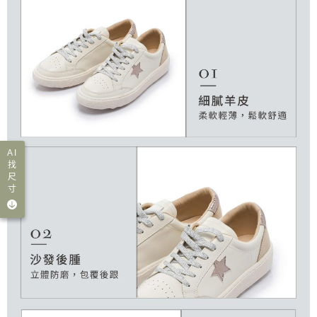
AI
找
尺
寸