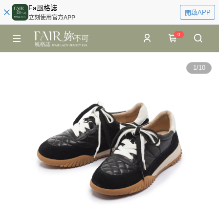
Fa風格誌
開啟APP
立刻使用官方APP
0
1
/
10