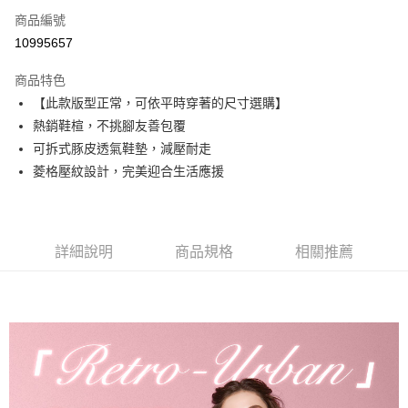
6 期 0 利率 每期
NT$463
21家銀行
合作金庫商業銀行
第一商業銀行
商品編號
華南商業銀行
彰化商業銀行
合作金庫商業銀行
第一商業銀行
10995657
超商取貨付款
上海商業儲蓄銀行
台北富邦商業銀行
華南商業銀行
彰化商業銀行
國泰世華商業銀行
兆豐國際商業銀行
LINE Pay
上海商業儲蓄銀行
台北富邦商業銀行
商品特色
臺灣中小企業銀行
台中商業銀行
國泰世華商業銀行
兆豐國際商業銀行
【此款版型正常，可依平時穿著的尺寸選購】
匯豐（台灣）商業銀行
華泰商業銀行
Apple Pay
臺灣中小企業銀行
台中商業銀行
熱銷鞋楦，不挑腳友善包覆
聯邦商業銀行
遠東國際商業銀行
匯豐（台灣）商業銀行
華泰商業銀行
街口支付
元大商業銀行
永豐商業銀行
可拆式豚皮透氣鞋墊，減壓耐走
聯邦商業銀行
遠東國際商業銀行
玉山商業銀行
星展（台灣）商業銀行
菱格壓紋設計，完美迎合生活應援
元大商業銀行
永豐商業銀行
悠遊付
台新國際商業銀行
中國信託商業銀行
玉山商業銀行
星展（台灣）商業銀行
台灣樂天信用卡公司
台新國際商業銀行
中國信託商業銀行
AFTEE先享後付
台灣樂天信用卡公司
相關說明
詳細說明
商品規格
相關推薦
【關於「AFTEE先享後付」】
ATM付款
AFTEE先享後付是「在收到商品之後才付款」的支付方式。 讓您購物簡單
便利好安心！
１．簡單：不需註冊會員、不需綁卡、不需儲值。
運送方式
２．便利：只要手機號碼，簡訊認證，即可結帳。
３．安心：先確認商品／服務後，再付款。
全家取貨付款
每筆NT$60，滿NT$990(含以上)免運費
【「AFTEE先享後付」結帳流程】
１．於結帳方式選擇「AFTEE先享後付」後，將跳轉至「AFTEE先享後付」
付款後全家取貨
結帳頁面，進行簡訊認證並確認金額後，即可完成結帳。