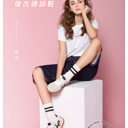
２．訂單成立數日內，您將收到繳費通知簡訊。
每筆NT$60，滿NT$990(含以上)免運費
３．收到繳費通知簡訊後14天內，點擊此簡訊中的連結，可透過四大超商／
ATM／網路銀行／等多元方式進行付款，方視為交易完成。
7-11取貨付款
※ 請注意：結帳手續完成當下不需立刻繳費，但若您需要取消訂單，請聯絡
每筆NT$90
購買商品的店家。未經商家同意取消之訂單仍視為有效，需透過AFTEE先享
後付繳納相關費用。
付款後7-11取貨
※ 交易是否成功請以「AFTEE先享後付 」之結帳頁面顯示為準，若有關於
是否繳費成功／繳費後需取消欲退款等相關疑問，請聯繫「AFTEE先享後付
每筆NT$90
客戶支援中心」
https://netprotections.freshdesk.com/support/home
黑貓宅配
【注意事項】
１．透過由恩沛科技股份有限公司提供之「AFTEE先享後付」服務完成之交
每筆NT$90，滿NT$999(含以上)免運費
易，需依本服務之必要範圍內提供個人資料，並將交易相關給付款項請求債
權轉讓予恩沛科技股份有限公司。
海外宅配
查看運費
２．關於個人資料處理事宜，請瀏覽以下網址：
https://aftee.tw/terms/#terms3
３．未成年的使用者請事先徵得法定代理人或監護人之同意方可使用
「AFTEE先享後付」，若未經同意申辦者引起之損失，本公司不負相關責
任。
４．使用「AFTEE先享後付」時，將依據個別帳號之用戶狀況，依本公司即
時審查核予不同之上限額度；若仍有額度不足之情形，本公司將視審查結果
請求用戶進行身份認證。
５．嚴禁一人註冊多個帳號或使用他人資訊註冊。若發現惡意使用之情形，
恩沛科技股份有限公司將有權停止該用戶之使用額度並採取法律行動。