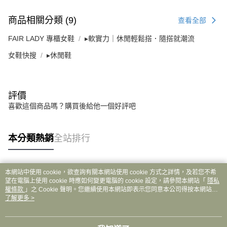
商品相關分類 (9)
查看全部
FAIR LADY 專櫃女鞋
▸軟實力｜休閒輕鬆搭．隨搭就潮流
女鞋快搜
▸休閒鞋
評價
喜歡這個商品嗎？購買後給他一個好評吧
本分類熱銷
全站排行
本網站中使用 cookie，欲查詢有關本網站使用 cookie 方式之詳情，及若您不希
熱門標籤
望在電腦上使用 cookie 時應如何變更電腦的 cookie 設定，請參閱本網站「
隱私
權條款
」之 Cookie 聲明。您繼續使用本網站即表示您同意本公司得按本網站使
用條款之 Cookie 聲明使用 cookie。
了解更多 >