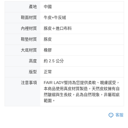
產地
中國
鞋面材質
牛皮+牛反絨
內裡材質
豚皮＋進口布料
鞋墊材質
豚皮
大底材質
橡膠
高度
約 2.5 公分
版型
正常
注意事項
FAIR LADY堅持為您提供柔軟、親膚感受，
本商品使用真皮材質製造，天然皮紋擁有自
然皺褶與生長紋，此為自然現象，非屬瑕疵
範圍。
客服