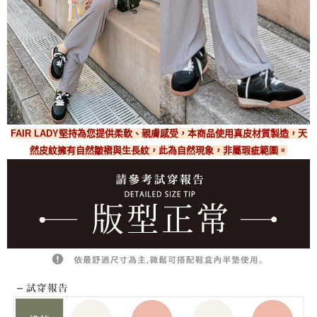
FAIR LADY堅持為您提供柔軟、親膚感受，本商品使用真皮材質製造，天
然皮紋擁有自然皺褶與生長紋，此為自然現象，非屬瑕疵範圍。