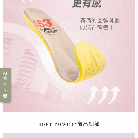
AI
找
尺
寸