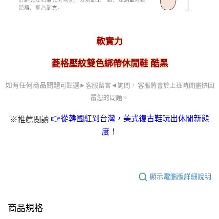
軟實力
菱格壓紋雙色綁帶休閒鞋 酷黑
可點選►客服留言
◄詢問， 客服
將會於上班時間盡快回
如有任何商品問題
覆您的問題。
👉從韓國紅到台灣，美式復古鞋玩出休閒新態
※推薦閱讀
度！
顯示電腦版詳細說明
商品規格