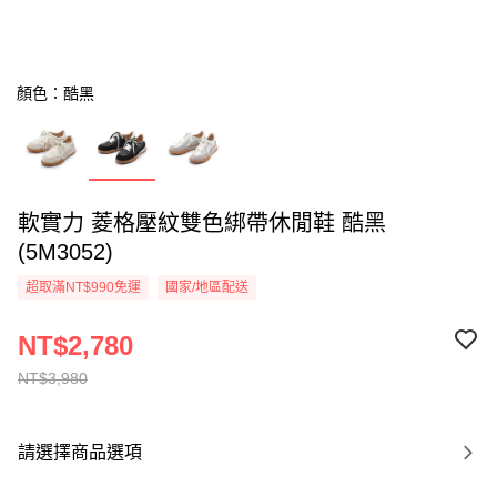
顏色：酷黑
軟實力 菱格壓紋雙色綁帶休閒鞋 酷黑
(5M3052)
超取滿NT$990免運
國家/地區配送
NT$2,780
NT$3,980
請選擇商品選項