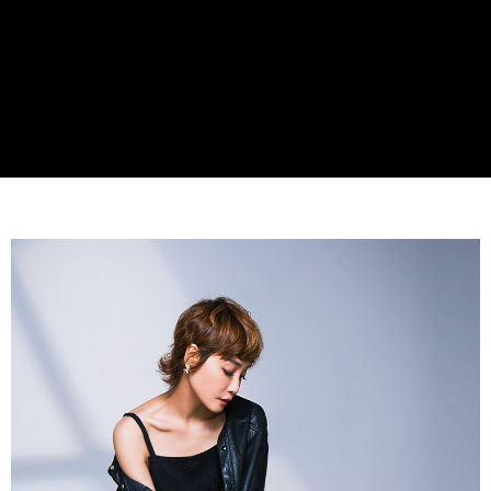
２．訂單成立數日內，您將收到繳費通知簡訊。
每筆NT$60，滿NT$990(含以上)免運費
３．收到繳費通知簡訊後14天內，點擊此簡訊中的連結，可透過四大超商／
ATM／網路銀行／等多元方式進行付款，方視為交易完成。
7-11取貨付款
※ 請注意：結帳手續完成當下不需立刻繳費，但若您需要取消訂單，請聯絡
每筆NT$90
購買商品的店家。未經商家同意取消之訂單仍視為有效，需透過AFTEE先享
後付繳納相關費用。
付款後7-11取貨
※ 交易是否成功請以「AFTEE先享後付 」之結帳頁面顯示為準，若有關於
是否繳費成功／繳費後需取消欲退款等相關疑問，請聯繫「AFTEE先享後付
每筆NT$90
客戶支援中心」
https://netprotections.freshdesk.com/support/home
黑貓宅配
【注意事項】
１．透過由恩沛科技股份有限公司提供之「AFTEE先享後付」服務完成之交
每筆NT$90，滿NT$999(含以上)免運費
易，需依本服務之必要範圍內提供個人資料，並將交易相關給付款項請求債
權轉讓予恩沛科技股份有限公司。
海外宅配
查看運費
２．關於個人資料處理事宜，請瀏覽以下網址：
https://aftee.tw/terms/#terms3
３．未成年的使用者請事先徵得法定代理人或監護人之同意方可使用
「AFTEE先享後付」，若未經同意申辦者引起之損失，本公司不負相關責
任。
４．使用「AFTEE先享後付」時，將依據個別帳號之用戶狀況，依本公司即
時審查核予不同之上限額度；若仍有額度不足之情形，本公司將視審查結果
請求用戶進行身份認證。
５．嚴禁一人註冊多個帳號或使用他人資訊註冊。若發現惡意使用之情形，
恩沛科技股份有限公司將有權停止該用戶之使用額度並採取法律行動。