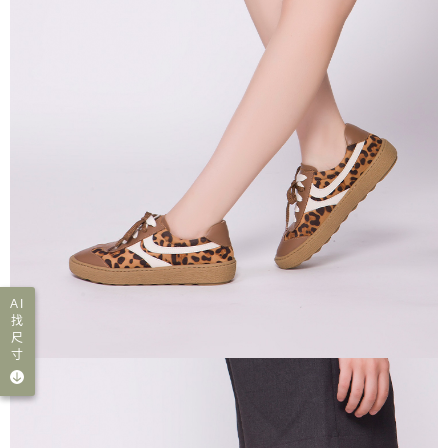
AI
找
尺
寸