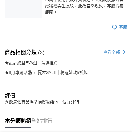
然皺褶與生長紋，此為自然現象，非屬瑕疵
範圍。
客服
商品相關分類 (3)
查看全部
★設計總監EVA姐｜精選推薦
★8月專屬活動
夏末SALE｜精選鞋款5折起
評價
喜歡這個商品嗎？購買後給他一個好評吧
本分類熱銷
全站排行