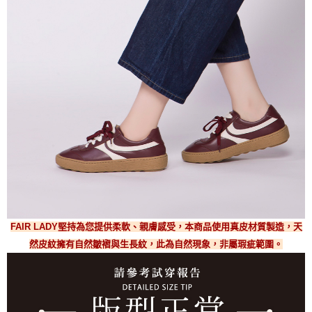
FAIR LADY堅持為您提供柔軟、親膚感受，本商品使用真皮材質製造，天
然皮紋擁有自然皺褶與生長紋，此為自然現象，非屬瑕疵範圍。