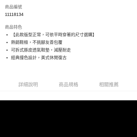
6 期 0 利率 每期
NT$300
21家銀行
合作金庫商業銀行
第一商業銀行
商品編號
華南商業銀行
彰化商業銀行
合作金庫商業銀行
第一商業銀行
11118134
超商取貨付款
上海商業儲蓄銀行
台北富邦商業銀行
華南商業銀行
彰化商業銀行
國泰世華商業銀行
兆豐國際商業銀行
LINE Pay
上海商業儲蓄銀行
台北富邦商業銀行
商品特色
臺灣中小企業銀行
台中商業銀行
國泰世華商業銀行
兆豐國際商業銀行
【此款版型正常，可依平時穿著的尺寸選購】
匯豐（台灣）商業銀行
華泰商業銀行
Apple Pay
臺灣中小企業銀行
台中商業銀行
熱銷鞋楦，不挑腳友善包覆
聯邦商業銀行
遠東國際商業銀行
匯豐（台灣）商業銀行
華泰商業銀行
街口支付
元大商業銀行
永豐商業銀行
可拆式豚皮透氣鞋墊，減壓耐走
聯邦商業銀行
遠東國際商業銀行
玉山商業銀行
星展（台灣）商業銀行
經典撞色設計，美式休閒復古
元大商業銀行
永豐商業銀行
悠遊付
台新國際商業銀行
中國信託商業銀行
玉山商業銀行
星展（台灣）商業銀行
台灣樂天信用卡公司
台新國際商業銀行
中國信託商業銀行
AFTEE先享後付
台灣樂天信用卡公司
相關說明
詳細說明
商品規格
相關推薦
【關於「AFTEE先享後付」】
ATM付款
AFTEE先享後付是「在收到商品之後才付款」的支付方式。 讓您購物簡單
便利好安心！
１．簡單：不需註冊會員、不需綁卡、不需儲值。
運送方式
２．便利：只要手機號碼，簡訊認證，即可結帳。
３．安心：先確認商品／服務後，再付款。
全家取貨付款
每筆NT$60，滿NT$990(含以上)免運費
【「AFTEE先享後付」結帳流程】
１．於結帳方式選擇「AFTEE先享後付」後，將跳轉至「AFTEE先享後付」
付款後全家取貨
結帳頁面，進行簡訊認證並確認金額後，即可完成結帳。