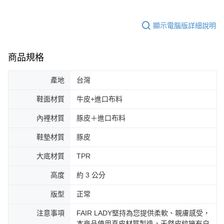
顯示電腦版詳細說明
商品規格
產地
台灣
鞋面材質
牛皮+進口布料
內裡材質
豚皮＋進口布料
鞋墊材質
豚皮
大底材質
TPR
高度
約 3 公分
版型
正常
注意事項
FAIR LADY堅持為您提供柔軟、親膚感受，
本商品使用真皮材質製造，天然皮紋擁有自