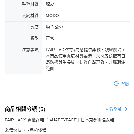
鞋墊材質
豚皮
大底材質
MODO
高度
約 3 公分
版型
正常
注意事項
FAIR LADY堅持為您提供柔軟、親膚感受，
本商品使用真皮材質製造，天然皮紋擁有自
然皺褶與生長紋，此為自然現象，非屬瑕疵
範圍。
客服
商品相關分類 (5)
查看全部
FAIR LADY 專櫃女鞋
▸HAPPYFACE｜日本京都聯名女鞋
女鞋快搜
▸瑪莉珍鞋