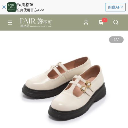
Fa風格誌
開啟APP
立刻使用官方APP
0
1
/
7