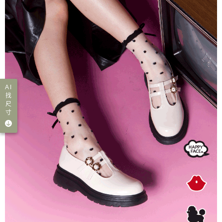
AI
找
尺
寸