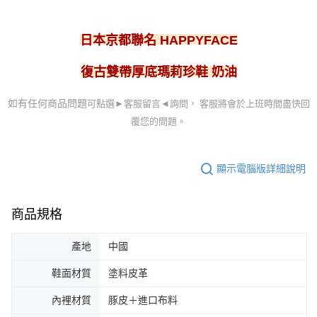
日本京都聯名
HAPPYFACE
奶油
復古雙帶厚底瑪莉珍鞋
可點選►客服留言
◄詢問， 客服
將會於上班時間盡快回
如有任何商品問題
覆您的問題。
顯示電腦版詳細說明
商品規格
產地
中國
鞋面材質
塗料皮革
內裡材質
豚皮＋進口布料