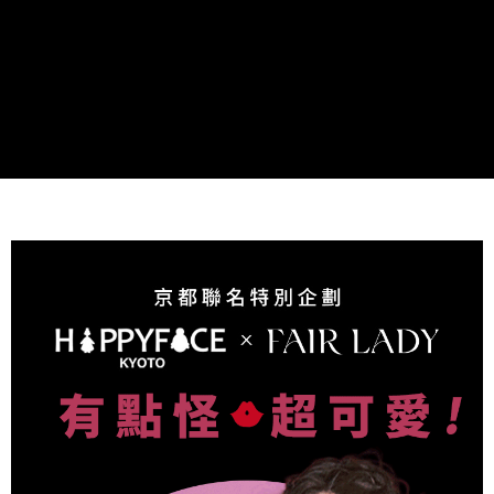
２．訂單成立數日內，您將收到繳費通知簡訊。
每筆NT$60，滿NT$990(含以上)免運費
３．收到繳費通知簡訊後14天內，點擊此簡訊中的連結，可透過四大超商／
ATM／網路銀行／等多元方式進行付款，方視為交易完成。
7-11取貨付款
※ 請注意：結帳手續完成當下不需立刻繳費，但若您需要取消訂單，請聯絡
每筆NT$90
購買商品的店家。未經商家同意取消之訂單仍視為有效，需透過AFTEE先享
後付繳納相關費用。
付款後7-11取貨
※ 交易是否成功請以「AFTEE先享後付 」之結帳頁面顯示為準，若有關於
是否繳費成功／繳費後需取消欲退款等相關疑問，請聯繫「AFTEE先享後付
每筆NT$90
客戶支援中心」
https://netprotections.freshdesk.com/support/home
黑貓宅配
【注意事項】
１．透過由恩沛科技股份有限公司提供之「AFTEE先享後付」服務完成之交
每筆NT$90，滿NT$999(含以上)免運費
易，需依本服務之必要範圍內提供個人資料，並將交易相關給付款項請求債
權轉讓予恩沛科技股份有限公司。
海外宅配
查看運費
２．關於個人資料處理事宜，請瀏覽以下網址：
https://aftee.tw/terms/#terms3
３．未成年的使用者請事先徵得法定代理人或監護人之同意方可使用
「AFTEE先享後付」，若未經同意申辦者引起之損失，本公司不負相關責
任。
４．使用「AFTEE先享後付」時，將依據個別帳號之用戶狀況，依本公司即
時審查核予不同之上限額度；若仍有額度不足之情形，本公司將視審查結果
請求用戶進行身份認證。
５．嚴禁一人註冊多個帳號或使用他人資訊註冊。若發現惡意使用之情形，
恩沛科技股份有限公司將有權停止該用戶之使用額度並採取法律行動。