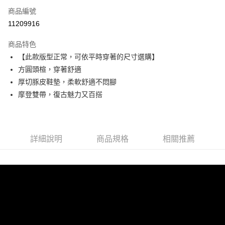
6 期 0 利率 每期
NT$496
21家銀行
合作金庫商業銀行
第一商業銀行
商品編號
華南商業銀行
彰化商業銀行
合作金庫商業銀行
第一商業銀行
11209916
超商取貨付款
上海商業儲蓄銀行
台北富邦商業銀行
華南商業銀行
彰化商業銀行
國泰世華商業銀行
兆豐國際商業銀行
LINE Pay
上海商業儲蓄銀行
台北富邦商業銀行
商品特色
臺灣中小企業銀行
台中商業銀行
國泰世華商業銀行
兆豐國際商業銀行
【此款版型正常，可依平時穿著的尺寸選購】
匯豐（台灣）商業銀行
華泰商業銀行
Apple Pay
臺灣中小企業銀行
台中商業銀行
方圓頭楦，穿著舒適
聯邦商業銀行
遠東國際商業銀行
匯豐（台灣）商業銀行
華泰商業銀行
街口支付
元大商業銀行
永豐商業銀行
厚切豚皮鞋墊，柔軟舒適不悶腳
聯邦商業銀行
遠東國際商業銀行
玉山商業銀行
星展（台灣）商業銀行
摩登雙帶，復古魅力又百搭
元大商業銀行
永豐商業銀行
悠遊付
台新國際商業銀行
中國信託商業銀行
玉山商業銀行
星展（台灣）商業銀行
台灣樂天信用卡公司
台新國際商業銀行
中國信託商業銀行
AFTEE先享後付
台灣樂天信用卡公司
相關說明
詳細說明
商品規格
相關推薦
【關於「AFTEE先享後付」】
ATM付款
AFTEE先享後付是「在收到商品之後才付款」的支付方式。 讓您購物簡單
便利好安心！
１．簡單：不需註冊會員、不需綁卡、不需儲值。
運送方式
２．便利：只要手機號碼，簡訊認證，即可結帳。
３．安心：先確認商品／服務後，再付款。
全家取貨付款
每筆NT$60，滿NT$990(含以上)免運費
【「AFTEE先享後付」結帳流程】
１．於結帳方式選擇「AFTEE先享後付」後，將跳轉至「AFTEE先享後付」
付款後全家取貨
結帳頁面，進行簡訊認證並確認金額後，即可完成結帳。