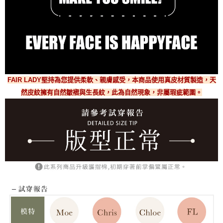
FAIR LADY堅持為您提供柔軟、親膚感受，本商品使用真皮材質製造，天
然皮紋擁有自然皺褶與生長紋，此為自然現象，非屬瑕疵範圍。