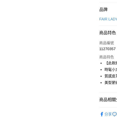
付款方式
品牌
信用卡一
FAIR LAD
信用卡分
商品特色
3 期 
商品編號
6 期 
合作金
11270357
華南商
合作金
超商取貨
上海商
商品特色
華南商
國泰世
【此款
LINE Pay
上海商
臺灣中
時髦小
國泰世
匯豐（
Apple Pay
臺灣中
質感皮
聯邦商
匯豐（
美型縈
街口支付
元大商
聯邦商
玉山商
元大商
悠遊付
台新國
玉山商
商品相關分
台灣樂
台新國
AFTEE先
台灣樂
相關說明
FAIR LA
【關於「A
分享