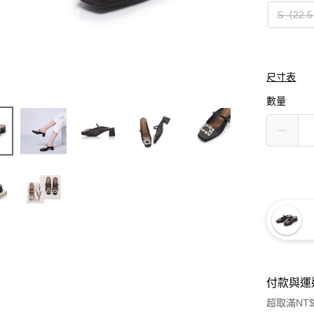
S（22.
尺寸表
數量
付款與運
超取滿NT$