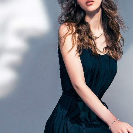
３．未成
「AFTE
任。
４．使用「
即時審查
結果請求
５．嚴禁
形，恩沛
動。