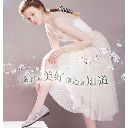
２．訂單成立數日內，您將收到繳費通知簡訊。
每筆NT$60，滿NT$990(含以上)免運費
３．收到繳費通知簡訊後14天內，點擊此簡訊中的連結，可透過四大超商／
ATM／網路銀行／等多元方式進行付款，方視為交易完成。
7-11取貨付款
※ 請注意：結帳手續完成當下不需立刻繳費，但若您需要取消訂單，請聯絡
每筆NT$90
購買商品的店家。未經商家同意取消之訂單仍視為有效，需透過AFTEE先享
後付繳納相關費用。
付款後7-11取貨
※ 交易是否成功請以「AFTEE先享後付 」之結帳頁面顯示為準，若有關於
是否繳費成功／繳費後需取消欲退款等相關疑問，請聯繫「AFTEE先享後付
每筆NT$90
客戶支援中心」
https://netprotections.freshdesk.com/support/home
黑貓宅配
【注意事項】
１．透過由恩沛科技股份有限公司提供之「AFTEE先享後付」服務完成之交
每筆NT$90，滿NT$999(含以上)免運費
易，需依本服務之必要範圍內提供個人資料，並將交易相關給付款項請求債
權轉讓予恩沛科技股份有限公司。
海外宅配
查看運費
２．關於個人資料處理事宜，請瀏覽以下網址：
https://aftee.tw/terms/#terms3
３．未成年的使用者請事先徵得法定代理人或監護人之同意方可使用
「AFTEE先享後付」，若未經同意申辦者引起之損失，本公司不負相關責
任。
４．使用「AFTEE先享後付」時，將依據個別帳號之用戶狀況，依本公司即
時審查核予不同之上限額度；若仍有額度不足之情形，本公司將視審查結果
請求用戶進行身份認證。
５．嚴禁一人註冊多個帳號或使用他人資訊註冊。若發現惡意使用之情形，
恩沛科技股份有限公司將有權停止該用戶之使用額度並採取法律行動。