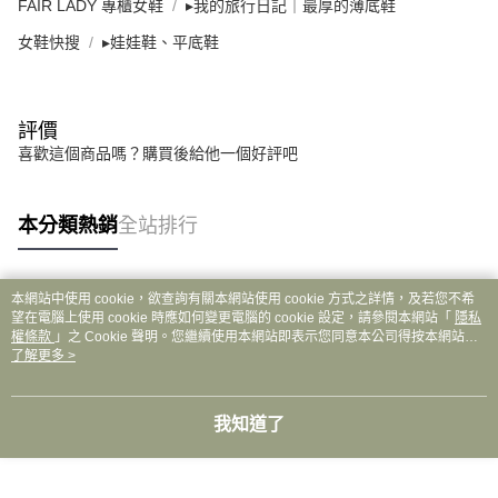
FAIR LADY 專櫃女鞋
▸我的旅行日記｜最厚的薄底鞋
女鞋快搜
▸娃娃鞋、平底鞋
評價
喜歡這個商品嗎？購買後給他一個好評吧
本分類熱銷
全站排行
本網站中使用 cookie，欲查詢有關本網站使用 cookie 方式之詳情，及若您不希
熱門標籤
望在電腦上使用 cookie 時應如何變更電腦的 cookie 設定，請參閱本網站「
隱私
權條款
」之 Cookie 聲明。您繼續使用本網站即表示您同意本公司得按本網站使
用條款之 Cookie 聲明使用 cookie。
了解更多 >
我知道了