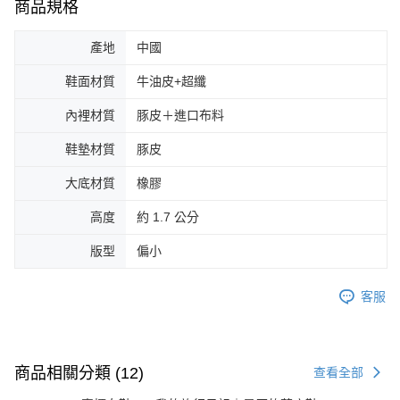
商品規格
產地
中國
鞋面材質
牛油皮+超纖
內裡材質
豚皮＋進口布料
鞋墊材質
豚皮
大底材質
橡膠
高度
約 1.7 公分
版型
偏小
客服
商品相關分類 (12)
查看全部