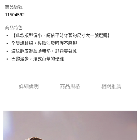
6 期 0 利率 每期
NT$413
21家銀行
合作金庫商業銀行
第一商業銀行
商品編號
華南商業銀行
彰化商業銀行
合作金庫商業銀行
第一商業銀行
11504592
超商取貨付款
上海商業儲蓄銀行
台北富邦商業銀行
華南商業銀行
彰化商業銀行
國泰世華商業銀行
兆豐國際商業銀行
LINE Pay
上海商業儲蓄銀行
台北富邦商業銀行
商品特色
臺灣中小企業銀行
台中商業銀行
國泰世華商業銀行
兆豐國際商業銀行
【此款版型偏小，請依平時穿著的尺寸大一號選購】
匯豐（台灣）商業銀行
華泰商業銀行
Apple Pay
臺灣中小企業銀行
台中商業銀行
全雙護趾綿，後腫沙發呵護不磨腳
聯邦商業銀行
遠東國際商業銀行
匯豐（台灣）商業銀行
華泰商業銀行
街口支付
元大商業銀行
永豐商業銀行
波紋豚皮輕盈薄鞋墊，舒適零著感
聯邦商業銀行
遠東國際商業銀行
玉山商業銀行
星展（台灣）商業銀行
巴黎漫步，法式芭蕾的優雅
元大商業銀行
永豐商業銀行
悠遊付
台新國際商業銀行
中國信託商業銀行
玉山商業銀行
星展（台灣）商業銀行
台灣樂天信用卡公司
台新國際商業銀行
中國信託商業銀行
AFTEE先享後付
台灣樂天信用卡公司
相關說明
詳細說明
商品規格
相關推薦
【關於「AFTEE先享後付」】
ATM付款
AFTEE先享後付是「在收到商品之後才付款」的支付方式。 讓您購物簡單
便利好安心！
１．簡單：不需註冊會員、不需綁卡、不需儲值。
運送方式
２．便利：只要手機號碼，簡訊認證，即可結帳。
３．安心：先確認商品／服務後，再付款。
全家取貨付款
每筆NT$60，滿NT$990(含以上)免運費
【「AFTEE先享後付」結帳流程】
１．於結帳方式選擇「AFTEE先享後付」後，將跳轉至「AFTEE先享後付」
付款後全家取貨
結帳頁面，進行簡訊認證並確認金額後，即可完成結帳。