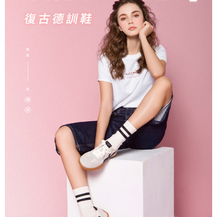
２．訂單成立數日內，您將收到繳費通知簡訊。
每筆NT$60，滿NT$990(含以上)免運費
３．收到繳費通知簡訊後14天內，點擊此簡訊中的連結，可透過四大超商／
ATM／網路銀行／等多元方式進行付款，方視為交易完成。
7-11取貨付款
※ 請注意：結帳手續完成當下不需立刻繳費，但若您需要取消訂單，請聯絡
每筆NT$90
購買商品的店家。未經商家同意取消之訂單仍視為有效，需透過AFTEE先享
後付繳納相關費用。
付款後7-11取貨
※ 交易是否成功請以「AFTEE先享後付 」之結帳頁面顯示為準，若有關於
是否繳費成功／繳費後需取消欲退款等相關疑問，請聯繫「AFTEE先享後付
每筆NT$90
客戶支援中心」
https://netprotections.freshdesk.com/support/home
黑貓宅配
【注意事項】
１．透過由恩沛科技股份有限公司提供之「AFTEE先享後付」服務完成之交
每筆NT$90，滿NT$999(含以上)免運費
易，需依本服務之必要範圍內提供個人資料，並將交易相關給付款項請求債
權轉讓予恩沛科技股份有限公司。
海外宅配
查看運費
２．關於個人資料處理事宜，請瀏覽以下網址：
https://aftee.tw/terms/#terms3
３．未成年的使用者請事先徵得法定代理人或監護人之同意方可使用
「AFTEE先享後付」，若未經同意申辦者引起之損失，本公司不負相關責
任。
４．使用「AFTEE先享後付」時，將依據個別帳號之用戶狀況，依本公司即
時審查核予不同之上限額度；若仍有額度不足之情形，本公司將視審查結果
請求用戶進行身份認證。
５．嚴禁一人註冊多個帳號或使用他人資訊註冊。若發現惡意使用之情形，
恩沛科技股份有限公司將有權停止該用戶之使用額度並採取法律行動。