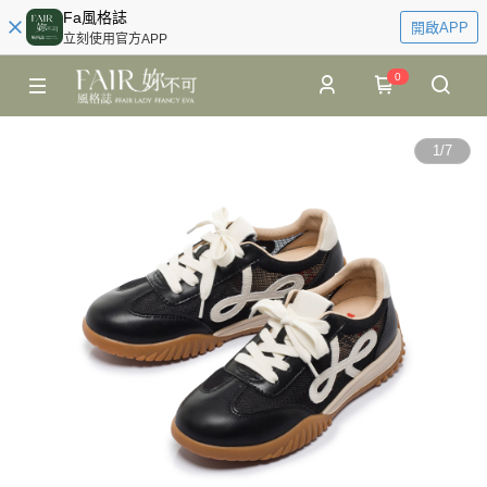
Fa風格誌
開啟APP
立刻使用官方APP
0
1
/
7