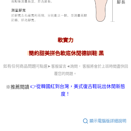
軟實力
簡約甜美拼色軟底休閒德訓鞋 黑
可點選►客服留言
◄詢問， 客服
將會於上班時間盡快回
如有任何商品問題
覆您的問題。
👉從韓國紅到台灣，美式復古鞋玩出休閒新態
※推薦閱讀
度！
顯示電腦版詳細說明