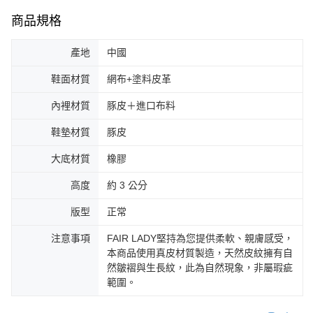
商品規格
產地
中國
鞋面材質
網布+塗料皮革
內裡材質
豚皮＋進口布料
鞋墊材質
豚皮
大底材質
橡膠
高度
約 3 公分
版型
正常
注意事項
FAIR LADY堅持為您提供柔軟、親膚感受，
本商品使用真皮材質製造，天然皮紋擁有自
然皺褶與生長紋，此為自然現象，非屬瑕疵
範圍。