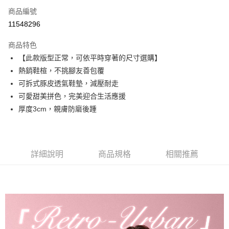
6 期 0 利率 每期
NT$463
21家銀行
合作金庫商業銀行
第一商業銀行
商品編號
華南商業銀行
彰化商業銀行
合作金庫商業銀行
第一商業銀行
11548296
超商取貨付款
上海商業儲蓄銀行
台北富邦商業銀行
華南商業銀行
彰化商業銀行
國泰世華商業銀行
兆豐國際商業銀行
LINE Pay
上海商業儲蓄銀行
台北富邦商業銀行
商品特色
臺灣中小企業銀行
台中商業銀行
國泰世華商業銀行
兆豐國際商業銀行
【此款版型正常，可依平時穿著的尺寸選購】
匯豐（台灣）商業銀行
華泰商業銀行
Apple Pay
臺灣中小企業銀行
台中商業銀行
熱銷鞋楦，不挑腳友善包覆
聯邦商業銀行
遠東國際商業銀行
匯豐（台灣）商業銀行
華泰商業銀行
街口支付
元大商業銀行
永豐商業銀行
可拆式豚皮透氣鞋墊，減壓耐走
聯邦商業銀行
遠東國際商業銀行
玉山商業銀行
星展（台灣）商業銀行
可愛甜美拼色，完美迎合生活應援
元大商業銀行
永豐商業銀行
悠遊付
台新國際商業銀行
中國信託商業銀行
玉山商業銀行
星展（台灣）商業銀行
厚度3cm，親膚防磨後踵
台灣樂天信用卡公司
台新國際商業銀行
中國信託商業銀行
AFTEE先享後付
台灣樂天信用卡公司
相關說明
【關於「AFTEE先享後付」】
ATM付款
AFTEE先享後付是「在收到商品之後才付款」的支付方式。 讓您購物簡單
詳細說明
商品規格
相關推薦
便利好安心！
１．簡單：不需註冊會員、不需綁卡、不需儲值。
運送方式
２．便利：只要手機號碼，簡訊認證，即可結帳。
３．安心：先確認商品／服務後，再付款。
全家取貨付款
每筆NT$60，滿NT$990(含以上)免運費
【「AFTEE先享後付」結帳流程】
１．於結帳方式選擇「AFTEE先享後付」後，將跳轉至「AFTEE先享後付」
付款後全家取貨
結帳頁面，進行簡訊認證並確認金額後，即可完成結帳。