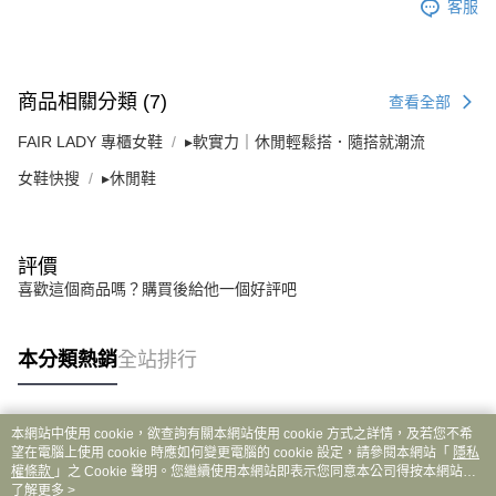
客服
商品相關分類 (7)
查看全部
FAIR LADY 專櫃女鞋
▸軟實力｜休閒輕鬆搭．隨搭就潮流
女鞋快搜
▸休閒鞋
評價
喜歡這個商品嗎？購買後給他一個好評吧
本分類熱銷
全站排行
本網站中使用 cookie，欲查詢有關本網站使用 cookie 方式之詳情，及若您不希
熱門標籤
望在電腦上使用 cookie 時應如何變更電腦的 cookie 設定，請參閱本網站「
隱私
權條款
」之 Cookie 聲明。您繼續使用本網站即表示您同意本公司得按本網站使
用條款之 Cookie 聲明使用 cookie。
了解更多 >