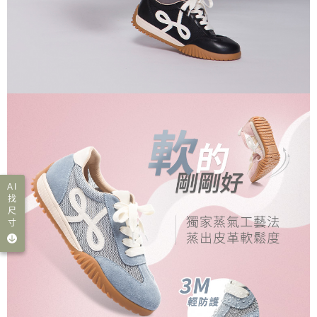
AI
找
尺
寸