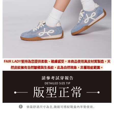
FAIR LADY堅持為您提供柔軟、親膚感受，本商品使用真皮材質製造，天
然皮紋擁有自然皺褶與生長紋，此為自然現象，非屬瑕疵範圍。