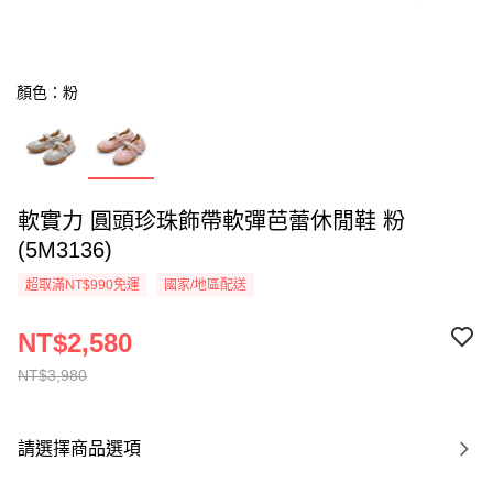
顏色：粉
軟實力 圓頭珍珠飾帶軟彈芭蕾休閒鞋 粉
(5M3136)
超取滿NT$990免運
國家/地區配送
NT$2,580
NT$3,980
請選擇商品選項