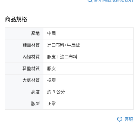
商品規格
產地
中國
鞋面材質
進口布料+牛反絨
內裡材質
豚皮＋進口布料
鞋墊材質
豚皮
大底材質
橡膠
高度
約 3 公分
版型
正常
客服