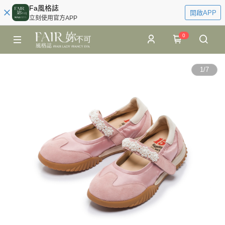
Fa風格誌
開啟APP
立刻使用官方APP
0
1
/
7