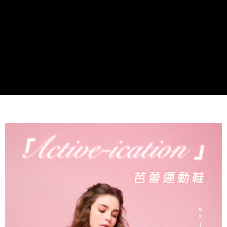
２．訂單成立數日內，您將收到繳費通知簡訊。
每筆NT$60，滿NT$990(含以上)免運費
３．收到繳費通知簡訊後14天內，點擊此簡訊中的連結，可透過四大超商／
ATM／網路銀行／等多元方式進行付款，方視為交易完成。
7-11取貨付款
※ 請注意：結帳手續完成當下不需立刻繳費，但若您需要取消訂單，請聯絡
每筆NT$90
購買商品的店家。未經商家同意取消之訂單仍視為有效，需透過AFTEE先享
後付繳納相關費用。
付款後7-11取貨
※ 交易是否成功請以「AFTEE先享後付 」之結帳頁面顯示為準，若有關於
是否繳費成功／繳費後需取消欲退款等相關疑問，請聯繫「AFTEE先享後付
每筆NT$90
客戶支援中心」
https://netprotections.freshdesk.com/support/home
黑貓宅配
【注意事項】
１．透過由恩沛科技股份有限公司提供之「AFTEE先享後付」服務完成之交
每筆NT$90，滿NT$999(含以上)免運費
易，需依本服務之必要範圍內提供個人資料，並將交易相關給付款項請求債
權轉讓予恩沛科技股份有限公司。
海外宅配
查看運費
２．關於個人資料處理事宜，請瀏覽以下網址：
https://aftee.tw/terms/#terms3
３．未成年的使用者請事先徵得法定代理人或監護人之同意方可使用
「AFTEE先享後付」，若未經同意申辦者引起之損失，本公司不負相關責
任。
４．使用「AFTEE先享後付」時，將依據個別帳號之用戶狀況，依本公司即
時審查核予不同之上限額度；若仍有額度不足之情形，本公司將視審查結果
請求用戶進行身份認證。
５．嚴禁一人註冊多個帳號或使用他人資訊註冊。若發現惡意使用之情形，
恩沛科技股份有限公司將有權停止該用戶之使用額度並採取法律行動。