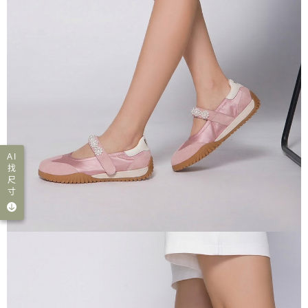
AI
找
尺
寸