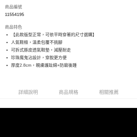
6 期 0 利率 每期
NT$430
21家銀行
合作金庫商業銀行
第一商業銀行
商品編號
華南商業銀行
彰化商業銀行
合作金庫商業銀行
第一商業銀行
11554195
超商取貨付款
上海商業儲蓄銀行
台北富邦商業銀行
華南商業銀行
彰化商業銀行
國泰世華商業銀行
兆豐國際商業銀行
LINE Pay
上海商業儲蓄銀行
台北富邦商業銀行
商品特色
臺灣中小企業銀行
台中商業銀行
國泰世華商業銀行
兆豐國際商業銀行
【此款版型正常，可依平時穿著的尺寸選購】
匯豐（台灣）商業銀行
華泰商業銀行
Apple Pay
臺灣中小企業銀行
台中商業銀行
人氣鞋楦，溫柔包覆不挑腳
聯邦商業銀行
遠東國際商業銀行
匯豐（台灣）商業銀行
華泰商業銀行
街口支付
元大商業銀行
永豐商業銀行
可拆式豚皮透氣鞋墊，減壓耐走
聯邦商業銀行
遠東國際商業銀行
玉山商業銀行
星展（台灣）商業銀行
珍珠魔鬼沾設計，穿脫更方便
元大商業銀行
永豐商業銀行
悠遊付
台新國際商業銀行
中國信託商業銀行
玉山商業銀行
星展（台灣）商業銀行
厚度2.8cm，親膚護趾綿+防磨後踵
台灣樂天信用卡公司
台新國際商業銀行
中國信託商業銀行
AFTEE先享後付
台灣樂天信用卡公司
相關說明
【關於「AFTEE先享後付」】
ATM付款
AFTEE先享後付是「在收到商品之後才付款」的支付方式。 讓您購物簡單
詳細說明
商品規格
相關推薦
便利好安心！
１．簡單：不需註冊會員、不需綁卡、不需儲值。
運送方式
２．便利：只要手機號碼，簡訊認證，即可結帳。
３．安心：先確認商品／服務後，再付款。
全家取貨付款
每筆NT$60，滿NT$990(含以上)免運費
【「AFTEE先享後付」結帳流程】
１．於結帳方式選擇「AFTEE先享後付」後，將跳轉至「AFTEE先享後付」
付款後全家取貨
結帳頁面，進行簡訊認證並確認金額後，即可完成結帳。