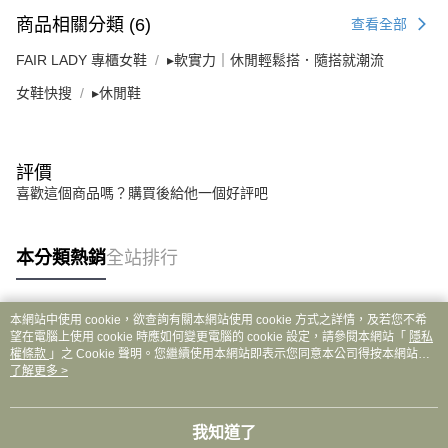
商品相關分類 (6)
查看全部
FAIR LADY 專櫃女鞋
▸軟實力｜休閒輕鬆搭．隨搭就潮流
女鞋快搜
▸休閒鞋
評價
喜歡這個商品嗎？購買後給他一個好評吧
本分類熱銷
全站排行
本網站中使用 cookie，欲查詢有關本網站使用 cookie 方式之詳情，及若您不希
熱門標籤
望在電腦上使用 cookie 時應如何變更電腦的 cookie 設定，請參閱本網站「
隱私
權條款
」之 Cookie 聲明。您繼續使用本網站即表示您同意本公司得按本網站使
用條款之 Cookie 聲明使用 cookie。
了解更多 >
我知道了