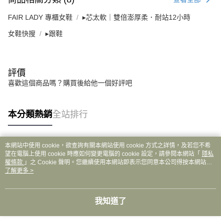
FAIR LADY 專櫃女鞋
▸芯太軟｜雙倍澎厚柔．耐站12小時
女鞋快搜
▸跟鞋
評價
喜歡這個商品嗎？購買後給他一個好評吧
本分類熱銷
全站排行
本網站中使用 cookie，欲查詢有關本網站使用 cookie 方式之詳情，及若您不希
熱門標籤
望在電腦上使用 cookie 時應如何變更電腦的 cookie 設定，請參閱本網站「
隱私
權條款
」之 Cookie 聲明。您繼續使用本網站即表示您同意本公司得按本網站使
用條款之 Cookie 聲明使用 cookie。
了解更多 >
我知道了