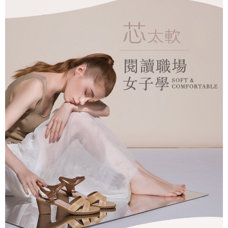
２．訂單成立數日內，您將收到繳費通知簡訊。
每筆NT$60，滿NT$990(含以上)免運費
３．收到繳費通知簡訊後14天內，點擊此簡訊中的連結，可透過四大超商／
ATM／網路銀行／等多元方式進行付款，方視為交易完成。
7-11取貨付款
※ 請注意：結帳手續完成當下不需立刻繳費，但若您需要取消訂單，請聯絡
每筆NT$90
購買商品的店家。未經商家同意取消之訂單仍視為有效，需透過AFTEE先享
後付繳納相關費用。
付款後7-11取貨
※ 交易是否成功請以「AFTEE先享後付 」之結帳頁面顯示為準，若有關於
是否繳費成功／繳費後需取消欲退款等相關疑問，請聯繫「AFTEE先享後付
每筆NT$90
客戶支援中心」
https://netprotections.freshdesk.com/support/home
黑貓宅配
【注意事項】
１．透過由恩沛科技股份有限公司提供之「AFTEE先享後付」服務完成之交
每筆NT$90，滿NT$999(含以上)免運費
易，需依本服務之必要範圍內提供個人資料，並將交易相關給付款項請求債
權轉讓予恩沛科技股份有限公司。
海外宅配
查看運費
２．關於個人資料處理事宜，請瀏覽以下網址：
https://aftee.tw/terms/#terms3
３．未成年的使用者請事先徵得法定代理人或監護人之同意方可使用
「AFTEE先享後付」，若未經同意申辦者引起之損失，本公司不負相關責
任。
４．使用「AFTEE先享後付」時，將依據個別帳號之用戶狀況，依本公司即
時審查核予不同之上限額度；若仍有額度不足之情形，本公司將視審查結果
請求用戶進行身份認證。
５．嚴禁一人註冊多個帳號或使用他人資訊註冊。若發現惡意使用之情形，
恩沛科技股份有限公司將有權停止該用戶之使用額度並採取法律行動。