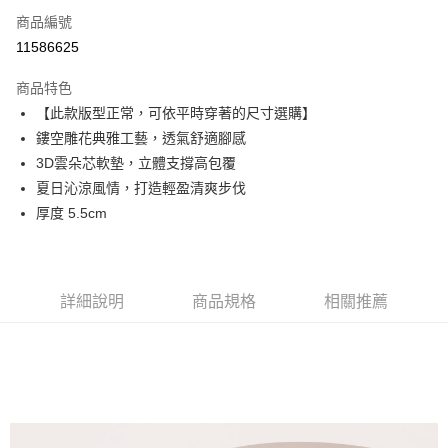
6 期 0 利率 每期
NT$430
21家銀行
合作金庫商業銀行
第一商業銀行
商品編號
華南商業銀行
彰化商業銀行
合作金庫商業銀行
第一商業銀行
11586625
超商取貨付款
上海商業儲蓄銀行
台北富邦商業銀行
華南商業銀行
彰化商業銀行
國泰世華商業銀行
兆豐國際商業銀行
LINE Pay
上海商業儲蓄銀行
台北富邦商業銀行
商品特色
臺灣中小企業銀行
台中商業銀行
國泰世華商業銀行
兆豐國際商業銀行
【此款版型正常，可依平時穿著的尺寸選購】
匯豐（台灣）商業銀行
華泰商業銀行
Apple Pay
臺灣中小企業銀行
台中商業銀行
鏤空雕花典雅工藝，透氣舒適腳感
聯邦商業銀行
遠東國際商業銀行
匯豐（台灣）商業銀行
華泰商業銀行
街口支付
元大商業銀行
永豐商業銀行
3D雲朵芯軟墊，立體支撐高包覆
聯邦商業銀行
遠東國際商業銀行
玉山商業銀行
星展（台灣）商業銀行
夏日沁涼風情，打造輕盈清爽步伐
元大商業銀行
永豐商業銀行
悠遊付
台新國際商業銀行
中國信託商業銀行
玉山商業銀行
星展（台灣）商業銀行
厚度 5.5cm
台灣樂天信用卡公司
台新國際商業銀行
中國信託商業銀行
AFTEE先享後付
台灣樂天信用卡公司
相關說明
【關於「AFTEE先享後付」】
ATM付款
AFTEE先享後付是「在收到商品之後才付款」的支付方式。 讓您購物簡單
詳細說明
商品規格
相關推薦
便利好安心！
１．簡單：不需註冊會員、不需綁卡、不需儲值。
運送方式
２．便利：只要手機號碼，簡訊認證，即可結帳。
３．安心：先確認商品／服務後，再付款。
全家取貨付款
每筆NT$60，滿NT$990(含以上)免運費
【「AFTEE先享後付」結帳流程】
１．於結帳方式選擇「AFTEE先享後付」後，將跳轉至「AFTEE先享後付」
付款後全家取貨
結帳頁面，進行簡訊認證並確認金額後，即可完成結帳。