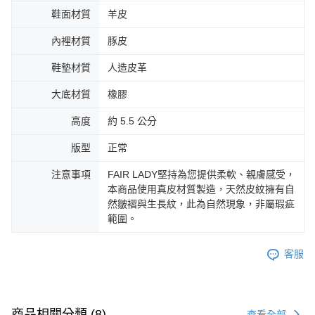
鞋面材質
羊皮
內裡材質
豚皮
鞋墊材質
人造皮革
大底材質
橡膠
高度
約 5.5 公分
版型
正常
注意事項
FAIR LADY堅持為您提供柔軟、親膚感受，
本商品使用真皮材質製造，天然皮紋擁有自
然皺褶與生長紋，此為自然現象，非屬瑕疵
範圍。
客服
商品相關分類 (8)
查看全部