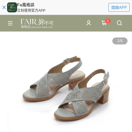
Fa風格誌
開啟APP
立刻使用官方APP
0
1
/
6