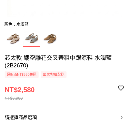
顏色：水潤藍
芯太軟 鏤空雕花交叉帶粗中跟涼鞋 水潤藍
(2B2670)
超取滿NT$990免運
國家/地區配送
NT$2,580
NT$3,980
請選擇商品選項