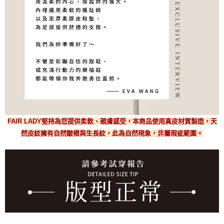
FAIR LADY堅持為您提供柔軟、親膚感受，本商品使用真皮材質製造，天
然皮紋擁有自然皺褶與生長紋，此為自然現象，非屬瑕疵範圍。