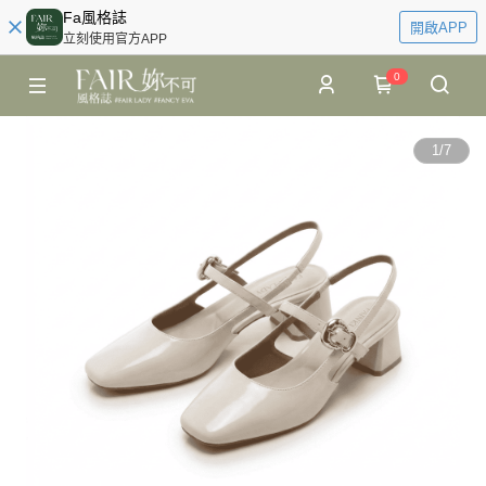
Fa風格誌
開啟APP
立刻使用官方APP
0
1
/
7