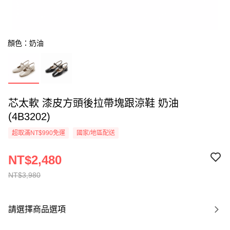
顏色：奶油
芯太軟 漆皮方頭後拉帶塊跟涼鞋 奶油
(4B3202)
超取滿NT$990免運
國家/地區配送
NT$2,480
NT$3,980
請選擇商品選項