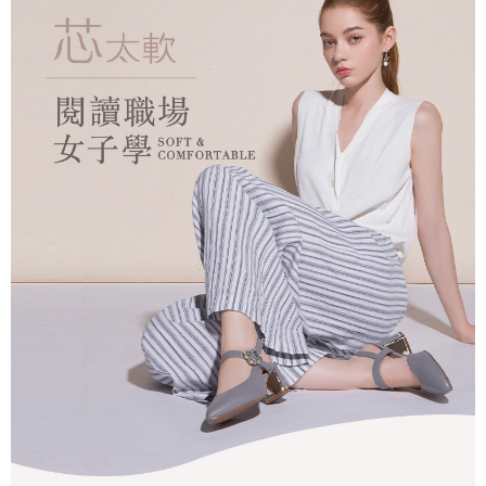
２．訂單成立數日內，您將收到繳費通知簡訊。
每筆NT$60，滿NT$990(含以上)免運費
３．收到繳費通知簡訊後14天內，點擊此簡訊中的連結，可透過四大超商／
ATM／網路銀行／等多元方式進行付款，方視為交易完成。
7-11取貨付款
※ 請注意：結帳手續完成當下不需立刻繳費，但若您需要取消訂單，請聯絡
每筆NT$90
購買商品的店家。未經商家同意取消之訂單仍視為有效，需透過AFTEE先享
後付繳納相關費用。
付款後7-11取貨
※ 交易是否成功請以「AFTEE先享後付 」之結帳頁面顯示為準，若有關於
是否繳費成功／繳費後需取消欲退款等相關疑問，請聯繫「AFTEE先享後付
每筆NT$90
客戶支援中心」
https://netprotections.freshdesk.com/support/home
黑貓宅配
【注意事項】
１．透過由恩沛科技股份有限公司提供之「AFTEE先享後付」服務完成之交
每筆NT$90，滿NT$999(含以上)免運費
易，需依本服務之必要範圍內提供個人資料，並將交易相關給付款項請求債
權轉讓予恩沛科技股份有限公司。
海外宅配
查看運費
２．關於個人資料處理事宜，請瀏覽以下網址：
https://aftee.tw/terms/#terms3
３．未成年的使用者請事先徵得法定代理人或監護人之同意方可使用
「AFTEE先享後付」，若未經同意申辦者引起之損失，本公司不負相關責
任。
４．使用「AFTEE先享後付」時，將依據個別帳號之用戶狀況，依本公司即
時審查核予不同之上限額度；若仍有額度不足之情形，本公司將視審查結果
請求用戶進行身份認證。
５．嚴禁一人註冊多個帳號或使用他人資訊註冊。若發現惡意使用之情形，
恩沛科技股份有限公司將有權停止該用戶之使用額度並採取法律行動。