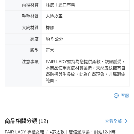
內裡材質
豚皮＋進口布料
鞋墊材質
人造皮革
大底材質
橡膠
高度
約 5 公分
版型
正常
注意事項
FAIR LADY堅持為您提供柔軟、親膚感受，
本商品使用真皮材質製造，天然皮紋擁有自
然皺褶與生長紋，此為自然現象，非屬瑕疵
範圍。
客服
商品相關分類 (12)
查看全部
FAIR LADY 專櫃女鞋
▸芯太軟｜雙倍澎厚柔．耐站12小時