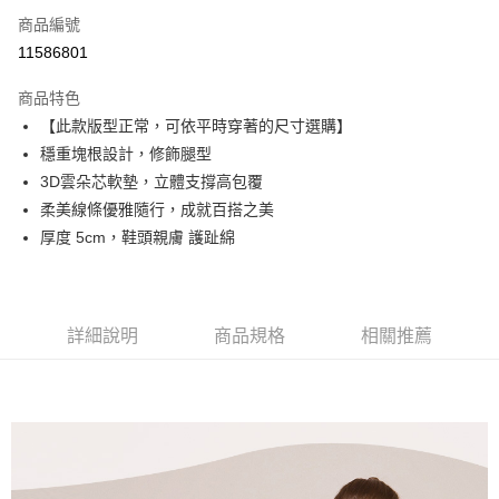
6 期 0 利率 每期
NT$413
21家銀行
合作金庫商業銀行
第一商業銀行
商品編號
華南商業銀行
彰化商業銀行
合作金庫商業銀行
第一商業銀行
11586801
超商取貨付款
上海商業儲蓄銀行
台北富邦商業銀行
華南商業銀行
彰化商業銀行
國泰世華商業銀行
兆豐國際商業銀行
LINE Pay
上海商業儲蓄銀行
台北富邦商業銀行
商品特色
臺灣中小企業銀行
台中商業銀行
國泰世華商業銀行
兆豐國際商業銀行
【此款版型正常，可依平時穿著的尺寸選購】
匯豐（台灣）商業銀行
華泰商業銀行
Apple Pay
臺灣中小企業銀行
台中商業銀行
穩重塊根設計，修飾腿型
聯邦商業銀行
遠東國際商業銀行
匯豐（台灣）商業銀行
華泰商業銀行
街口支付
元大商業銀行
永豐商業銀行
3D雲朵芯軟墊，立體支撐高包覆
聯邦商業銀行
遠東國際商業銀行
玉山商業銀行
星展（台灣）商業銀行
柔美線條優雅隨行，成就百搭之美
元大商業銀行
永豐商業銀行
悠遊付
台新國際商業銀行
中國信託商業銀行
玉山商業銀行
星展（台灣）商業銀行
厚度 5cm，鞋頭親膚 護趾綿
台灣樂天信用卡公司
台新國際商業銀行
中國信託商業銀行
AFTEE先享後付
台灣樂天信用卡公司
相關說明
【關於「AFTEE先享後付」】
ATM付款
AFTEE先享後付是「在收到商品之後才付款」的支付方式。 讓您購物簡單
詳細說明
商品規格
相關推薦
便利好安心！
１．簡單：不需註冊會員、不需綁卡、不需儲值。
運送方式
２．便利：只要手機號碼，簡訊認證，即可結帳。
３．安心：先確認商品／服務後，再付款。
全家取貨付款
每筆NT$60，滿NT$990(含以上)免運費
【「AFTEE先享後付」結帳流程】
１．於結帳方式選擇「AFTEE先享後付」後，將跳轉至「AFTEE先享後付」
付款後全家取貨
結帳頁面，進行簡訊認證並確認金額後，即可完成結帳。