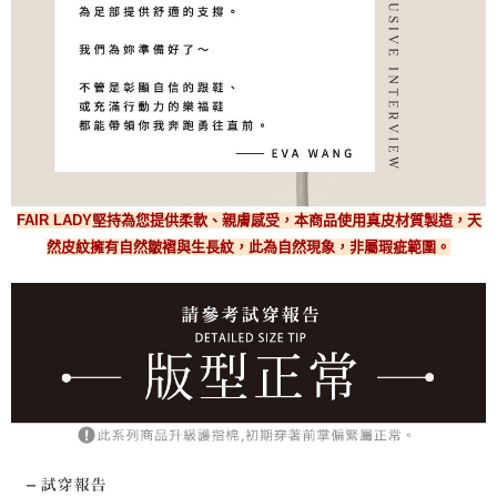
FAIR LADY堅持為您提供柔軟、親膚感受，本商品使用真皮材質製造，天
然皮紋擁有自然皺褶與生長紋，此為自然現象，非屬瑕疵範圍。